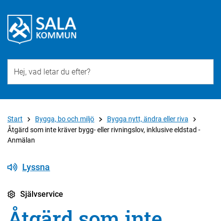
Till övergripande innehåll för webbplatsen
Start
Bygga, bo och miljö
Bygga nytt, ändra eller riva
Åtgärd som inte kräver bygg- eller rivningslov, inklusive eldstad -
Anmälan
Lyssna
Självservice
Åtgärd som inte