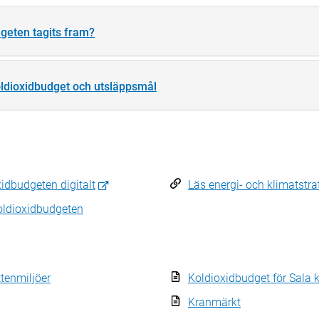
dgeten tagits fram?
oldioxidbudget och utsläppsmål
xidbudgeten digitalt
Läs energi- och klimatstra
koldioxidbudgeten
ttenmiljöer
Koldioxidbudget för Sal
Kranmärkt