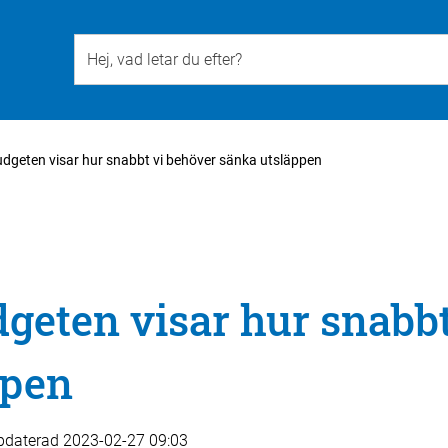
Till övergripande innehåll för webbplatsen
udgeten visar hur snabbt vi behöver sänka utsläppen
geten visar hur snabbt
ppen
pdaterad
2023-02-27 09:03