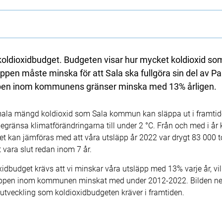
ldioxidbudget. Budgeten visar hur mycket koldioxid som s
en måste minska för att Sala ska fullgöra sin del av Pa
äppen inom kommunens gränser minska med 13% årligen.
ala mängd koldioxid som Sala kommun kan släppa ut i framti
tt begränsa klimatförändringarna till under 2 °C. Från och med i 
 Det kan jämföras med att våra utsläpp år 2022 var drygt 83 000 
vara slut redan inom 7 år.
oxidbudget krävs att vi minskar våra utsläpp med 13% varje år, vil
pen inom kommunen minskat med under 2012-2022. Bilden nedan
 utveckling som koldioxidbudgeten kräver i framtiden.