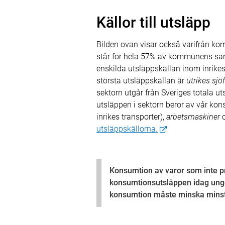
Källor till utsläpp
Bilden ovan visar också varifrån k
står för hela 57% av kommunens samla
enskilda utsläppskällan inom inrikes
största utsläppskällan är
utrikes sjöf
sektorn utgår från Sveriges totala uts
utsläppen i sektorn beror av vår kon
inrikes transporter),
arbetsmaskiner
utsläppskällorna.
Konsumtion av varor som inte pr
konsumtionsutsläppen idag ungef
konsumtion måste minska minst l