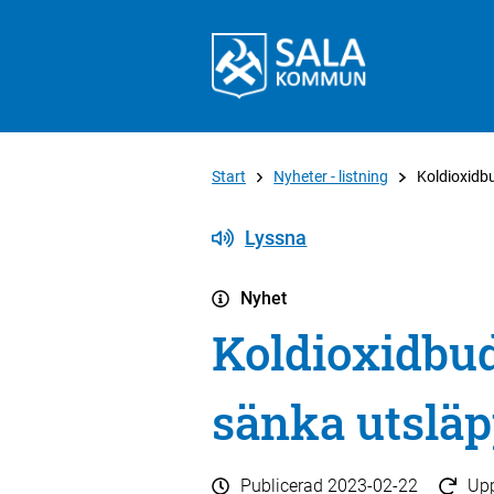
Start
Nyheter - listning
Koldioxidb
Lyssna
Nyhet
Koldioxidbud
sänka utslä
Publicerad
2023-02-22
Up