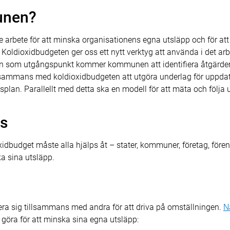
unen?
arbete för att minska organisationens egna utsläpp och för att 
Koldioxidbudgeten ger oss ett nytt verktyg att använda i det arb
n som utgångspunkt kommer kommunen att identifiera åtgärder f
lsammans med koldioxidbudgeten att utgöra underlag för uppda
splan. Parallellt med detta ska en modell för att mäta och följa 
vs
oxidbudget måste alla hjälps åt – stater, kommuner, företag, för
ska sina utsläpp.
a sig tillsammans med andra för att driva på omställningen.
N
göra för att minska sina egna utsläpp: