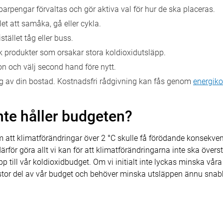
parpengar förvaltas och gör aktiva val för hur de ska placeras.
let att samåka, gå eller cykla.
stället tåg eller buss.
k produkter som orsakar stora koldioxidutsläpp.
 och välj second hand före nytt.
g av din bostad. Kostnadsfri rådgivning kan fås genom
energiko
nte håller budgeten?
 att klimatförändringar över 2 °C skulle få förödande konsekve
för göra allt vi kan för att klimatförändringarna inte ska översti
 till vår koldioxidbudget. Om vi initialt inte lyckas minska vår
en stor del av vår budget och behöver minska utsläppen ännu snab