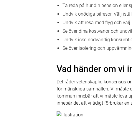
Ta reda på hur din pension eller s
Undvik onödiga bilresor. Välj istäl
Undvik att resa med flyg och välj i
Se över dina kostvanor och undvi
Undvik icke-nödvändig konsumtion
Se över isolering och uppvärmnin
Vad händer om vi i
Det råder vetenskaplig konsensus om
för mänskliga samhällen. Vi måste där
kommun innebär att vi måste leva upp
innebär det att vi tidigt förbrukar 