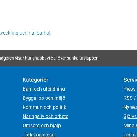
veckling och hållbarhet
udgeten visar hur snabbt vi behöver sänka utsläppen
Kategorier
Servi
Barn och utbildning
Press
Bygga, bo och miljö
RSS /
Kommun och politik
Nyhet
Näringsliv och arbete
Självs
Omsorg och hjälp
Mina 
Trafik och resor
Ledig