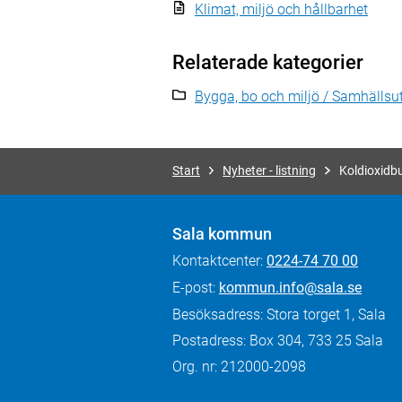
Klimat, miljö och hållbarhet
Relaterade kategorier
Bygga, bo och miljö / Samhällsut
Start
Nyheter - listning
Koldioxidb
Sala kommun
Kontaktcenter:
0224-74 70 00
E-post:
kommun.info@sala.se
Besöksadress: Stora torget 1, Sala
Postadress: Box 304, 733 25 Sala
Org. nr: 212000-2098