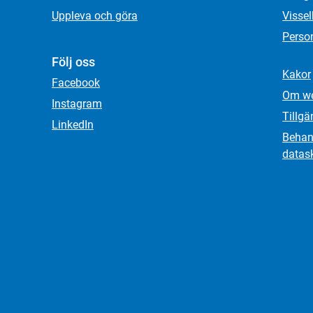
Uppleva och göra
Visse
Person
Följ oss
Kakor
Facebook
Om we
Instagram
Tillgä
LinkedIn
Behand
datas