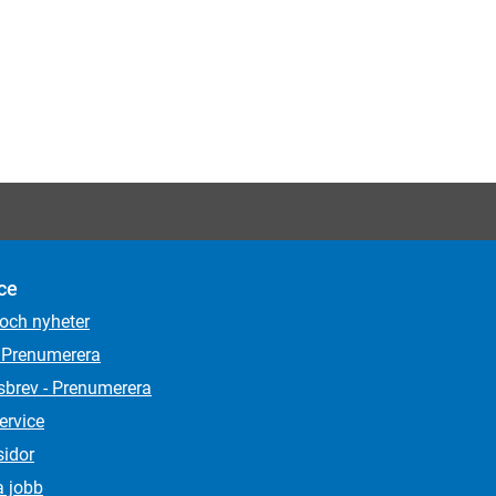
ce
 och nyheter
 Prenumerera
sbrev - Prenumerera
ervice
sidor
a jobb