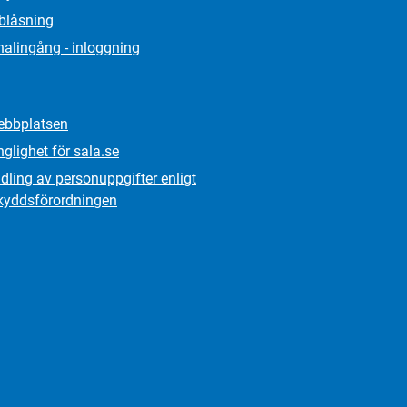
lblåsning
alingång - inloggning
bbplatsen
nglighet för sala.se
ling av personuppgifter enligt
kydds­förordningen