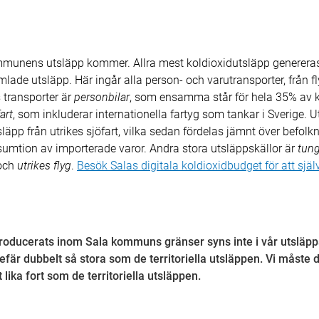
ommunens utsläpp kommer. Allra mest koldioxidutsläpp genereras
de utsläpp. Här ingår alla person- och varutransporter, från fl
 transporter är
personbilar
, som ensamma står för hela 35% av 
art
, som inkluderar internationella fartyg som tankar i Sverige.
läpp från utrikes sjöfart, vilka sedan fördelas jämnt över befolkni
sumtion av importerade varor. Andra stora utsläppskällor är
tung
och
utrikes flyg
.
Besök Salas digitala koldioxidbudget för att själ
oducerats inom Sala kommuns gränser syns inte i vår utsläpps
är dubbelt så stora som de territoriella utsläppen. Vi måste d
ika fort som de territoriella utsläppen.