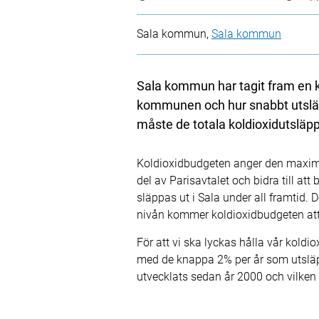
Sala kommun,
Sala kommun
Sala kommun har tagit fram en ko
kommunen och hur snabbt utsläpp
måste de totala koldioxidutsl
Koldioxidbudgeten anger den maxim
del av Parisavtalet och bidra till a
släppas ut i Sala under all framtid.
nivån kommer koldioxidbudgeten att 
För att vi ska lyckas hålla vår koldi
med de knappa 2% per år som utsläp
utvecklats sedan år 2000 och vilken