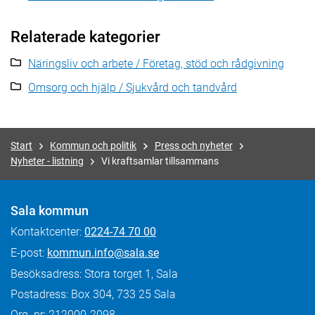
Relaterade kategorier
Näringsliv och arbete / Företag, stöd och rådgivning
Omsorg och hjälp / Sjukvård och tandvård
Start
Kommun och politik
Press och nyheter
Nyheter - listning
Vi kraftsamlar tillsammans
Sala kommun
Kontaktcenter:
0224-74 70 00
E-post:
kommun.info@sala.se
Besöksadress: Stora torget 1, Sala
Postadress: Box 304, 733 25 Sala
Org. nr: 212000-2098