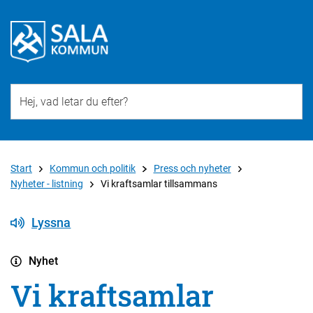
Till övergripande innehåll för webbplatsen
Start
Kommun och politik
Press och nyheter
Nyheter - listning
Vi kraftsamlar tillsammans
Lyssna
Nyhet
Vi kraftsamlar