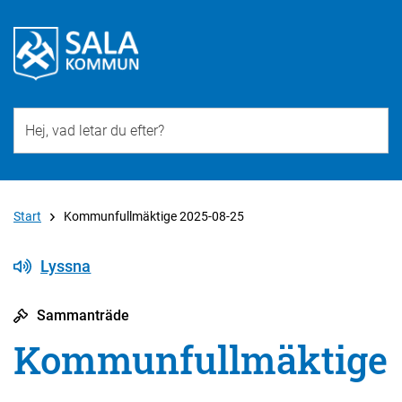
Till övergripande innehåll för webbplatsen
Start
Kommunfullmäktige 2025-08-25
Lyssna
Sammanträde
Kommunfullmäktige