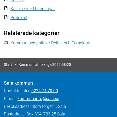
Kallelse med handlingar
Protokoll
Relaterade kategorier
Kommun och politik / Politik och Demokrati
Start
Kommunfullmäktige 2025-08-25
Sala kommun
Kontaktcenter:
0224-74 70 00
E-post:
kommun.info@sala.se
Besöksadress: Stora torget 1, Sala
Postadress: Box 304, 733 25 Sala