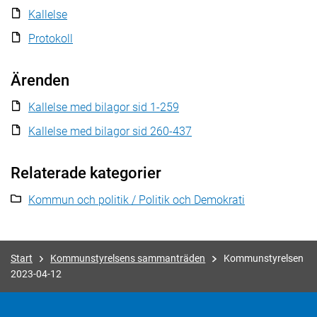
Kallelse
Protokoll
Ärenden
Kallelse med bilagor sid 1-259
Kallelse med bilagor sid 260-437
Relaterade kategorier
Kommun och politik / Politik och Demokrati
Start
Kommunstyrelsens sammanträden
Kommunstyrelsen
2023-04-12