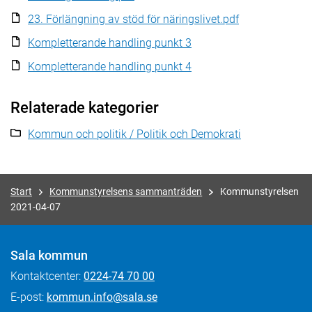
23. Förlängning av stöd för näringslivet.pdf
Kompletterande handling punkt 3
Kompletterande handling punkt 4
Relaterade kategorier
Kommun och politik / Politik och Demokrati
Start
Kommunstyrelsens sammanträden
Kommunstyrelsen
2021-04-07
Sala kommun
Kontaktcenter:
0224-74 70 00
E-post:
kommun.info@sala.se