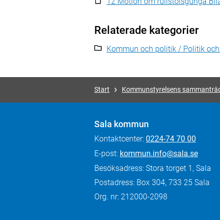
12 Motion om rullstolsgunga Bi
Relaterade kategorier
Kommun och politik / Politik oc
Start
Kommunstyrelsens sammanträ
Sala kommun
Kontaktcenter:
0224-74 70 00
E-post:
kommun.info@sala.se
Besöksadress: Stora torget 1, Sala
Postadress: Box 304, 733 25 Sala
Org. nr: 212000-2098