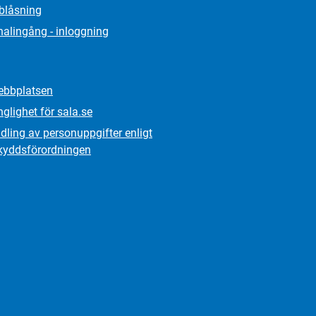
lblåsning
alingång - inloggning
bbplatsen
nglighet för sala.se
ling av personuppgifter enligt
kydds­förordningen