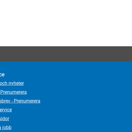
ce
 och nyheter
 Prenumerera
sbrev - Prenumerera
ervice
sidor
a jobb