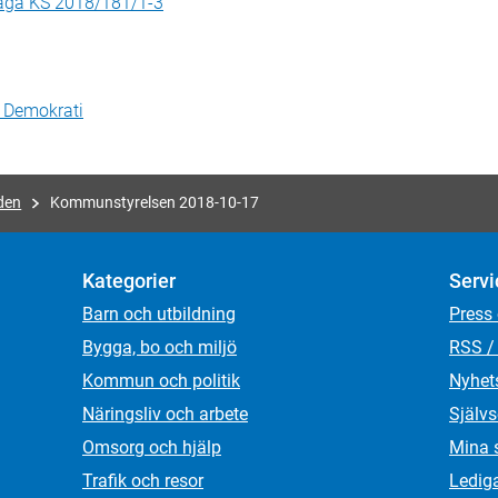
laga KS 2018/181/1-3
h Demokrati
den
Kommunstyrelsen 2018-10-17
Kategorier
Servi
Barn och utbildning
Press
Bygga, bo och miljö
RSS /
Kommun och politik
Nyhet
Näringsliv och arbete
Självs
Omsorg och hjälp
Mina 
Trafik och resor
Ledig