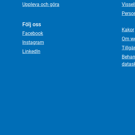
Uppleva och göra
Visse
Person
Följ oss
Kakor
Facebook
Om we
Instagram
Tillgä
LinkedIn
Behand
datas