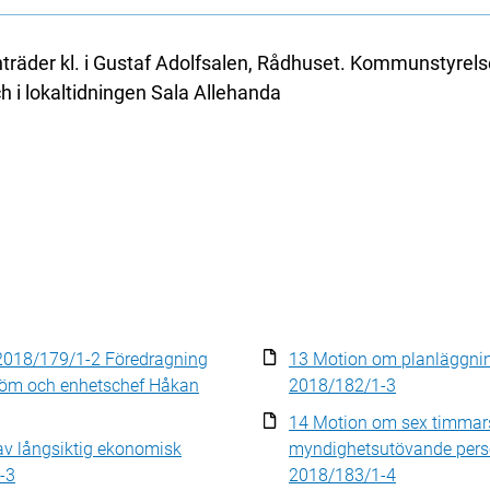
äder kl. i Gustaf Adolfsalen, Rådhuset. Kommunstyre
 i lokaltidningen Sala Allehanda
 2018/179/1-2 Föredragning
13 Motion om planläggnin
röm och enhetschef Håkan
2018/182/1-3
14 Motion om sex timmars
av långsiktig ekonomisk
myndighetsutövande perso
-3
2018/183/1-4