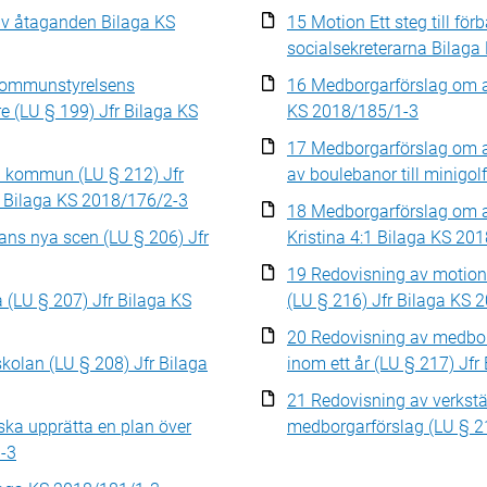
v åtaganden Bilaga KS
15 Motion Ett steg till för
socialsekreterarna Bilag
 kommunstyrelsens
16 Medborgarförslag om att
 (LU § 199) Jfr Bilaga KS
KS 2018/185/1-3
17 Medborgarförslag om at
a kommun (LU § 212) Jfr
av boulebanor till minigo
r Bilaga KS 2018/176/2-3
18 Medborgarförslag om at
ans nya scen (LU § 206) Jfr
Kristina 4:1 Bilaga KS 20
19 Redovisning av motione
 (LU § 207) Jfr Bilaga KS
(LU § 216) Jfr Bilaga KS 
20 Redovisning av medbor
kolan (LU § 208) Jfr Bilaga
inom ett år (LU § 217) Jf
21 Redovisning av verkstä
ka upprätta en plan över
medborgarförslag (LU § 2
1-3