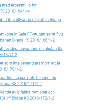
bättrad arbetsmiljö för
a KS 2018/184/1-4
 bättre tillvarata på vatten Bilaga
t köpa in Sala FF-stugan samt flytt
lfbanan Bilaga KS 2018/186/1-2
t revidera nuvarande detaljplan för
18/187/1-2
r som inte behandlats inom ett år
2018/170/1-2
garförslag som inte behandlats
r Bilaga KS 2018/171/1-2
llande av bifallna motioner och
18) Jfr Bilaga KS 2018/172/1-2