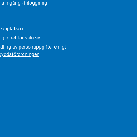
alingång - inloggning
bbplatsen
nglighet för sala.se
ling av personuppgifter enligt
kydds­förordningen