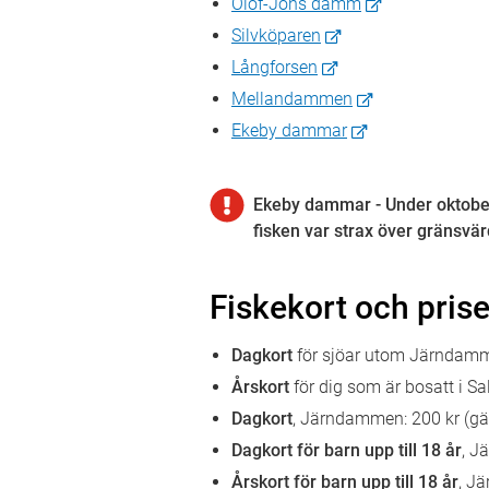
Olof-Jons damm
Silvköparen
Långforsen
Mellandammen
Ekeby dammar
Ekeby dammar - Under oktober 
fisken var strax över gränsvä
Fiskekort och prise
Dagkort
för sjöar utom Järndammen
Årskort
för dig som är bosatt i S
Dagkort
,
Järndammen: 200 kr (gäll
Dagkort för barn upp till 18 år
, J
Årskort för barn upp till 18 år
, J