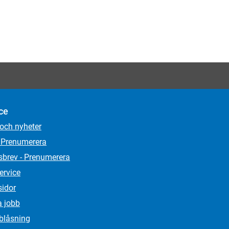
ce
 och nyheter
 Prenumerera
sbrev - Prenumerera
ervice
sidor
a jobb
lblåsning