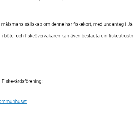
is i målsmans sällskap om denne har fiskekort, med undantag i 
a i böter och fiskeövervakaren kan även beslagta din fiskeutrustn
la Fiskevårdsförening:
 kommunhuset