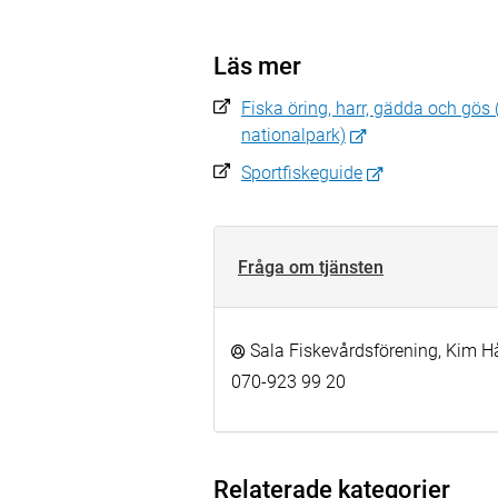
Läs mer
Fiska öring, harr, gädda och gös
nationalpark)
Sportfiskeguide
Fråga om tjänsten
Sala Fiskevårdsförening, Kim 
070-923 99 20
Relaterade kategorier