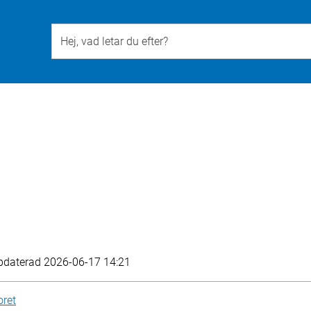
Till övergripande innehåll för webbplatsen
pdaterad
2026-06-17 14:21
oret