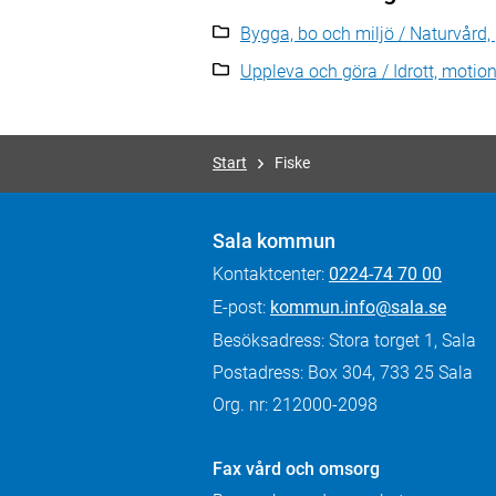
Bygga, bo och miljö / Naturvård,
Uppleva och göra / Idrott, motion 
Start
Fiske
Sala kommun
Kontaktcenter:
0224-74 70 00
E-post:
kommun.info@sala.se
Besöksadress: Stora torget 1, Sala
Postadress: Box 304, 733 25 Sala
Org. nr: 212000-2098
Fax
vård och omsorg