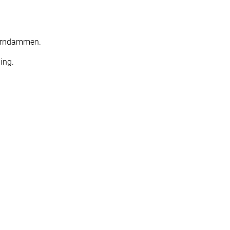
Järndammen.
ing.