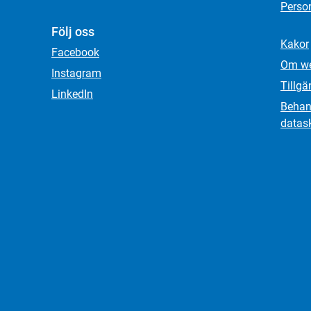
Person
Följ oss
Kakor
Facebook
Om we
Instagram
Tillgä
LinkedIn
Behand
datas