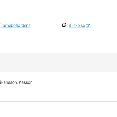
 (Färnebofjärdens
iFiske.se
Håkansson, Kassör