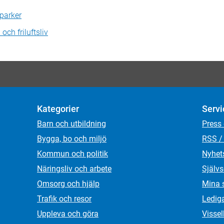
 parker
och friluftsliv
Kategorier
Servi
Barn och utbildning
Press
Bygga, bo och miljö
RSS /
Kommun och politik
Nyhet
Näringsliv och arbete
Självs
Omsorg och hjälp
Mina 
Trafik och resor
Ledig
Uppleva och göra
Visse