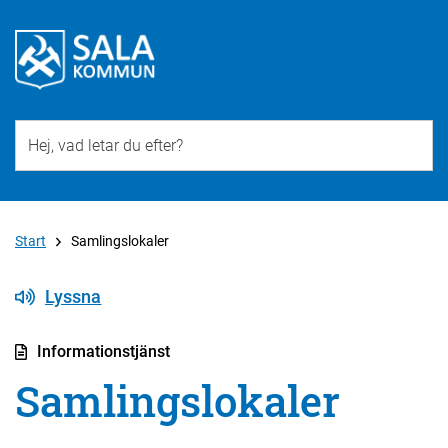
Till övergripande innehåll för webbplatsen
Start
Samlingslokaler
Lyssna
Informationstjänst
Samlingslokaler