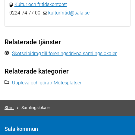
Kultur och fritidskontoret
0224-74 77 00
kulturfritid@sala.se
Relaterade tjänster
Skötselbidrag till föreningsdrivna samlingslokaler
Relaterade kategorier
Uppleva och göra / Mötesplatser
Start
Samlingslokaler
Sala kommun