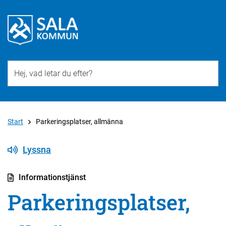
Till övergripande innehåll för webbplatsen
Start
Parkeringsplatser, allmänna
Lyssna
Informationstjänst
Parkeringsplatser,