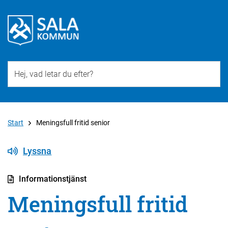
Till övergripande innehåll för webbplatsen
Start
Meningsfull fritid senior
Lyssna
Informationstjänst
Meningsfull fritid