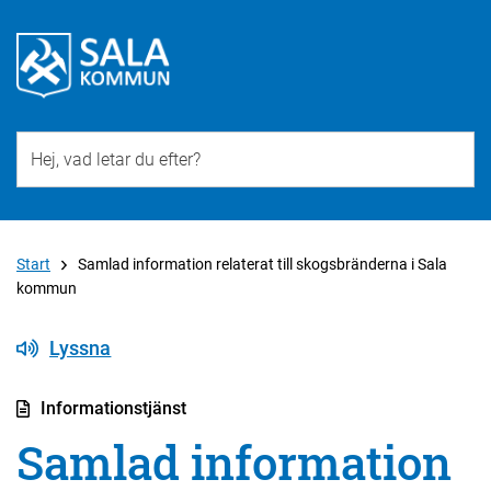
Till övergripande innehåll för webbplatsen
Start
Samlad information relaterat till skogsbränderna i Sala
kommun
Lyssna
Informationstjänst
Samlad information