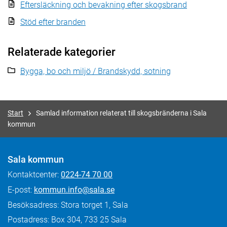
Eftersläckning och bevakning efter skogsbrand
Stöd efter branden
Relaterade kategorier
Bygga, bo och miljö / Brandskydd, sotning
Start
Samlad information relaterat till skogsbränderna i Sala
kommun
Sala kommun
Kontaktcenter:
0224-74 70 00
E-post:
kommun.info@sala.se
Besöksadress: Stora torget 1, Sala
Postadress: Box 304, 733 25 Sala