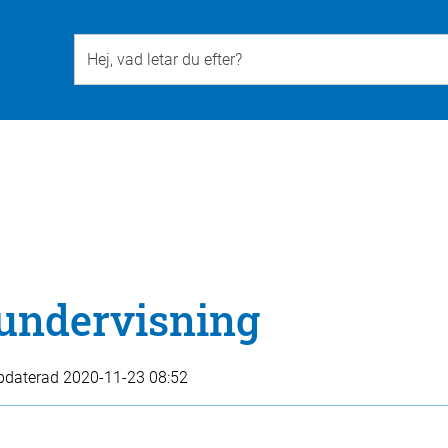
Till övergripande innehåll för webbplatsen
undervisning
pdaterad
2020-11-23 08:52