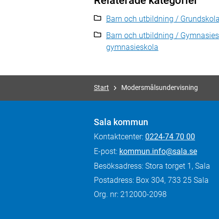
Relaterade kategorier
Barn och utbildning / Grundsko
Barn och utbildning / Gymnasie
gymnasieskola
Start
Modersmålsundervisning
Sala kommun
Kontaktcenter:
0224-74 70 00
E-post:
kommun.info@sala.se
Besöksadress: Stora torget 1, Sala
Postadress: Box 304, 733 25 Sala
Org. nr: 212000-2098