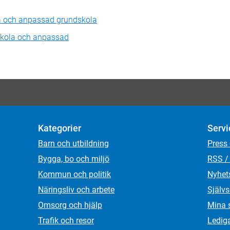
la och anpassad grundskola
skola och anpassad
Kategorier
Servi
Barn och utbildning
Press
Bygga, bo och miljö
RSS /
Kommun och politik
Nyhet
Näringsliv och arbete
Självs
Omsorg och hjälp
Mina 
Trafik och resor
Ledig