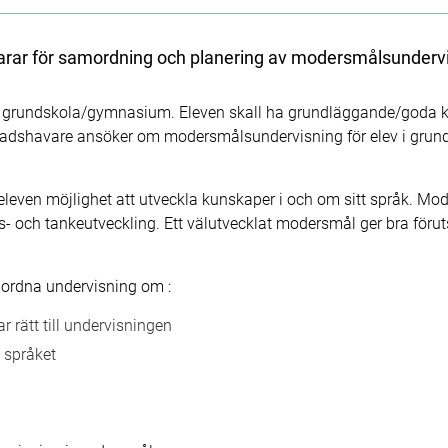
varar för samordning och planering av modersmålsunderv
i grundskola/gymnasium. Eleven skall ha grundläggande/goda k
adshavare ansöker om modersmålsundervisning för elev i grun
eleven möjlighet att utveckla kunskaper i och om sitt språk. Mod
ts- och tankeutveckling. Ett välutvecklat modersmål ger bra förut
nordna undervisning om :
r rätt till undervisningen
i språket