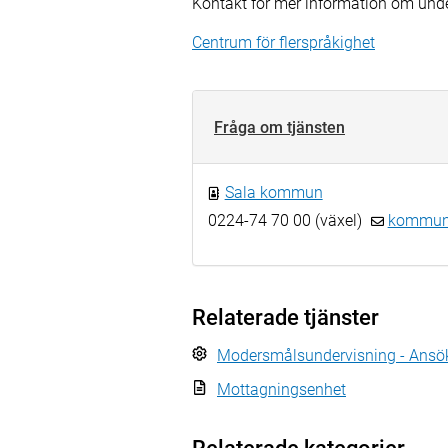
Kontakt för mer information om und
Centrum för flerspråkighet
Fråga om tjänsten
Sala kommun
0224-74 70 00 (växel)
kommun.
Relaterade tjänster
Modersmålsundervisning - Ansö
Mottagningsenhet