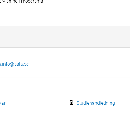
ervisning i modersmål:
info@sala.se
kan
Studiehandledning