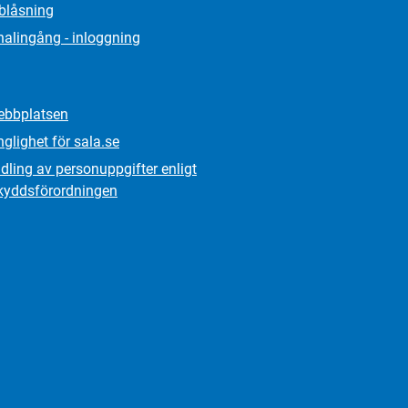
lblåsning
alingång - inloggning
bbplatsen
nglighet för sala.se
ling av personuppgifter enligt
kydds­förordningen