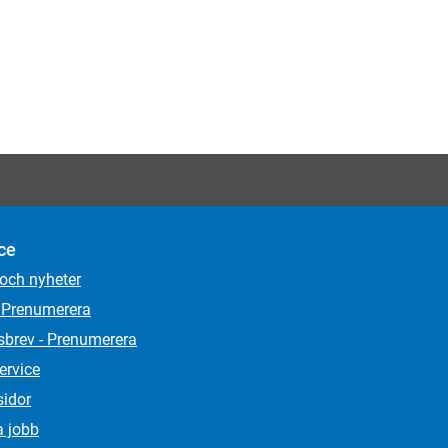
ce
 och nyheter
 Prenumerera
sbrev - Prenumerera
ervice
sidor
a jobb