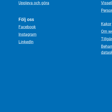
Uppleva och göra
Visse
Person
Följ oss
Kakor
Facebook
Om we
Instagram
Tillgä
LinkedIn
Behand
datas