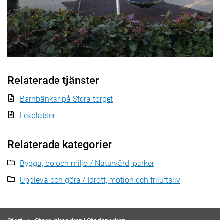
Relaterade tjänster
Barnbänkar på Stora torget
Lekplatser
Relaterade kategorier
Bygga, bo och miljö / Naturvård, parker
Uppleva och göra / Idrott, motion och friluftsliv