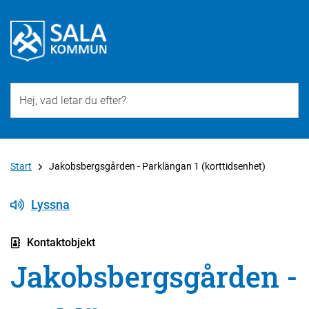
Till övergripande innehåll för webbplatsen
Start
Jakobsbergsgården - Parklängan 1 (korttidsenhet)
Lyssna
Kontaktobjekt
Jakobsbergsgården -