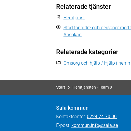
Relaterade tjänster
Hemtjänst
Stöd för äldre och personer med 
Ansökan
Relaterade kategorier
Omsorg och hjälp / Hjälp i hem
Start
Hemtjänsten - Team 8
Sala kommun
Kontaktcenter:
0224-74 70 00
E-post:
kommun.info@sala.se