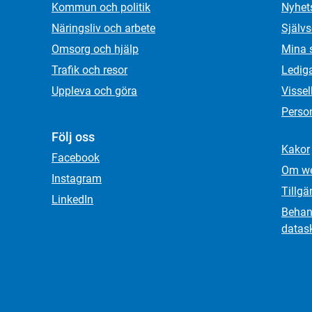
Kommun och politik
Nyhet
Näringsliv och arbete
Självs
Omsorg och hjälp
Mina 
Trafik och resor
Ledig
Uppleva och göra
Visse
Person
Följ oss
Kakor
Facebook
Om we
Instagram
Tillgä
LinkedIn
Behand
datas