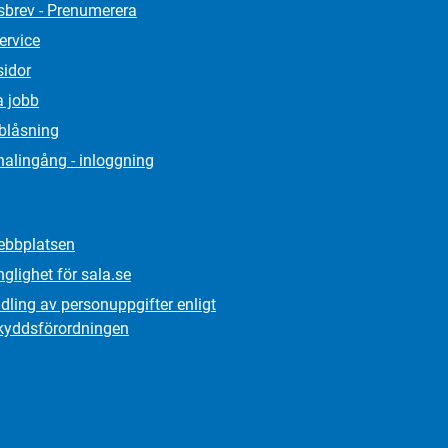
sbrev - Prenumerera
ervice
sidor
a jobb
lblåsning
alingång - inloggning
bbplatsen
nglighet för sala.se
ling av personuppgifter enligt
kydds­förordningen