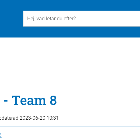
Till övergripande innehåll för webbplatsen
 - Team 8
pdaterad
2023-06-20 10:31
8