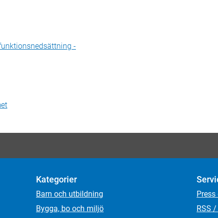
funktionsnedsättning -
met
Kategorier
Servi
Barn och utbildning
Press
Bygga, bo och miljö
RSS /