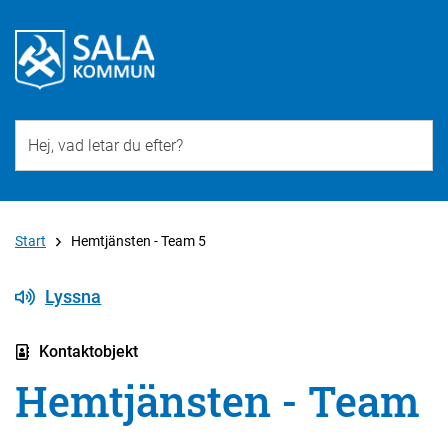
Till övergripande innehåll för webbplatsen
Start
Hemtjänsten - Team 5
Lyssna
Kontaktobjekt
Hemtjänsten - Team