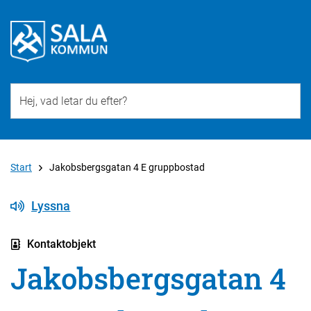
Till övergripande innehåll för webbplatsen
Start
Jakobsbergsgatan 4 E gruppbostad
Lyssna
Kontaktobjekt
Jakobsbergsgatan 4