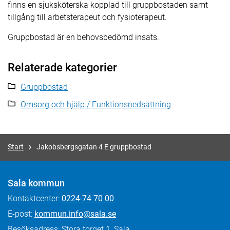
finns en sjuksköterska kopplad till gruppbostaden samt
tillgång till arbetsterapeut och fysioterapeut.
Gruppbostad är en behovsbedömd insats.
Relaterade kategorier
Gruppbostad
Omsorg och hjälp / Funktionsnedsättning
Start
Jakobsbergsgatan 4 E gruppbostad
Sala kommun
Kontaktcenter:
0224-74 70 00
E-post:
kommun.info@sala.se
Besöksadress: Stora torget 1, Sala