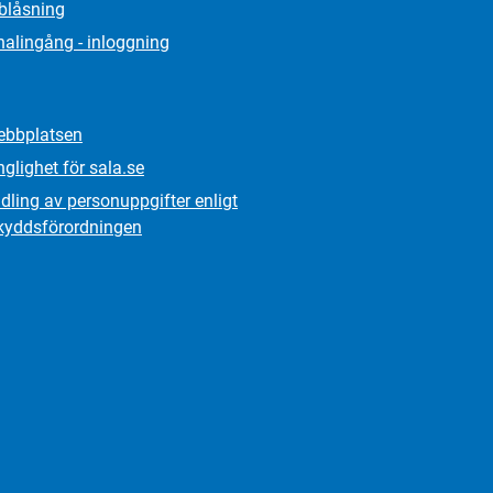
lblåsning
alingång - inloggning
bbplatsen
nglighet för sala.se
ling av personuppgifter enligt
kydds­förordningen