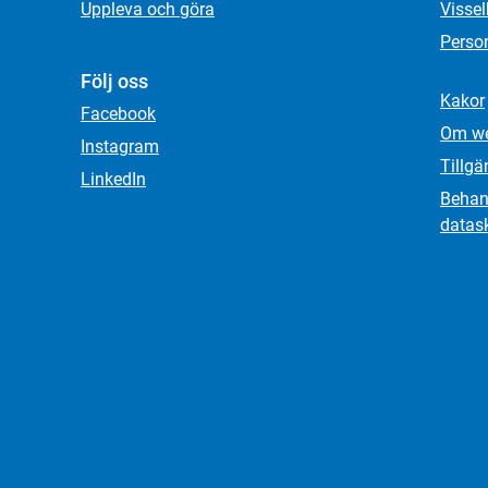
Uppleva och göra
Visse
Person
Följ oss
Kakor
Facebook
Om we
Instagram
Tillgä
LinkedIn
Behand
datas