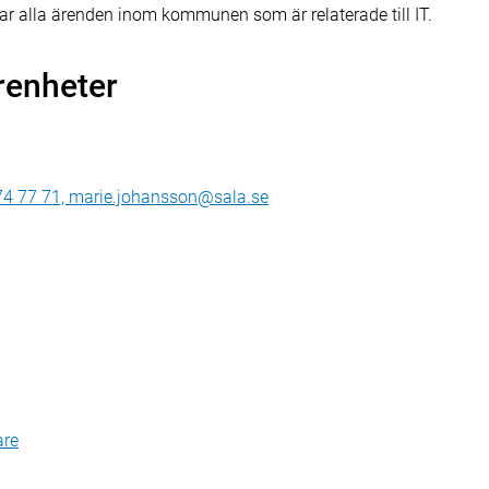
rar alla ärenden inom kommunen som är relaterade till IT.
renheter
-74 77 71, marie.johansson@sala.se
are