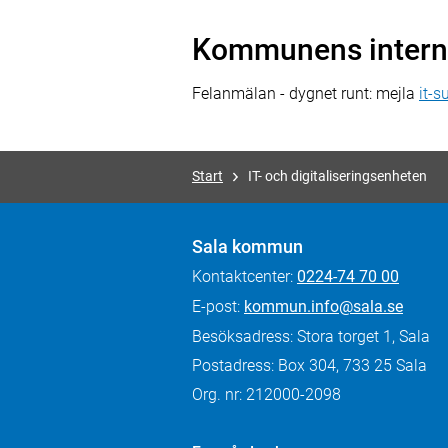
Kommunens interna
Felanmälan - dygnet runt: mejla
it-
Start
IT- och digitaliseringsenheten
Sala kommun
Kontaktcenter:
0224-74 70 00
E-post:
kommun.info@sala.se
Besöksadress: Stora torget 1, Sala
Postadress: Box 304, 733 25 Sala
Org. nr: 212000-2098