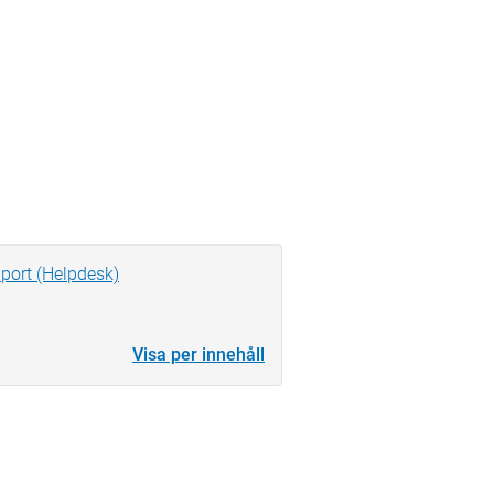
port (Helpdesk)
Visa per innehåll