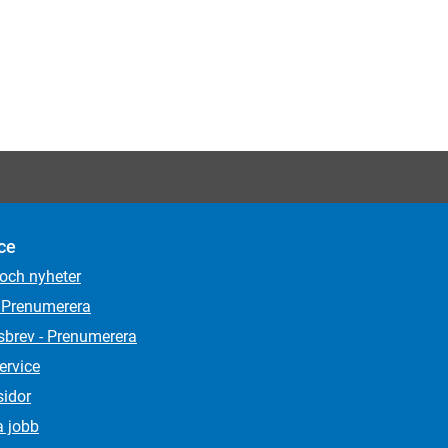
ce
 och nyheter
 Prenumerera
sbrev - Prenumerera
ervice
sidor
a jobb