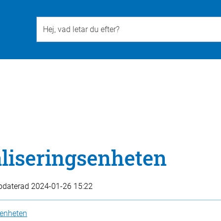
Till övergripande innehåll för webbplatsen
taliseringsenheten
pdaterad
2024-01-26 15:22
gsenheten