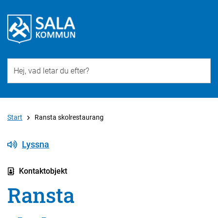
Till övergripande innehåll för webbplatsen
Start
Ransta skolrestaurang
Lyssna
Kontaktobjekt
Ransta