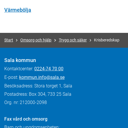
Värmebölja
Start
Omsorg och hjälp
Trygg och säker
Krisberedskap
Sala kommun
Kontaktcenter:
0224-74 70 00
E-post:
kommun.info@sala.se
Besöksadress: Stora torget 1, Sala
Postadress: Box 304, 733 25 Sala
Org. nr: 212000-2098
Fax
vård och omsorg
Barn och ungdomsenheten: