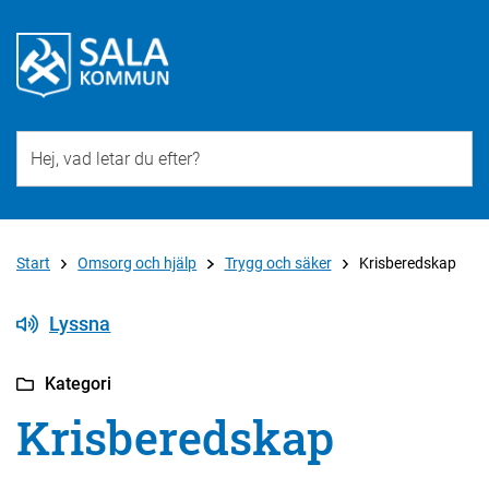
Till övergripande innehåll för webbplatsen
Start
Omsorg och hjälp
Trygg och säker
Krisberedskap
Lyssna
Kategori
Krisberedskap