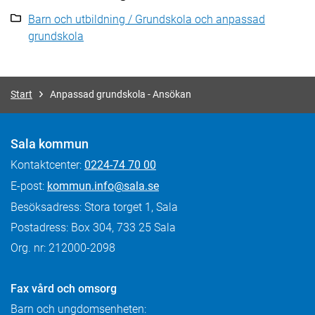
Barn och utbildning / Grundskola och anpassad
grundskola
Start
Anpassad grundskola - Ansökan
Sala kommun
Kontaktcenter:
0224-74 70 00
E-post:
kommun.info@sala.se
Besöksadress: Stora torget 1, Sala
Postadress: Box 304, 733 25 Sala
Org. nr: 212000-2098
Fax
vård och omsorg
Barn och ungdomsenheten: