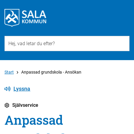
Till övergripande innehåll för webbplatsen
Start
Anpassad grundskola - Ansökan
Lyssna
Självservice
Anpassad