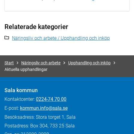
Relaterade kategorier
Näringsliv och arbete / Upphandling och inköp
Start
Näringsliv och arbete
Upphandling och inköp
Aktuella upphandlingar
Sala kommun
Kontaktcenter:
0224-74 70 00
E-post:
kommun.info@sala.se
Besöksadress: Stora torget 1, Sala
Postadress: Box 304, 733 25 Sala