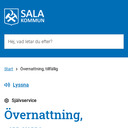
Till övergripande innehåll för webbplatsen
Start
Övernattning, tillfällig
Lyssna
Självservice
Övernattning,