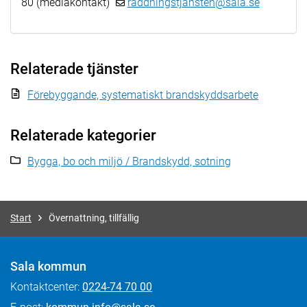
80 (mediakontakt)
raddningstjansten@sala.se
Relaterade tjänster
Förebyggande, systematiskt brandskyddsarbete
Relaterade kategorier
Bygga, bo och miljö / Brandskydd, sotning
Start
Övernattning, tillfällig
Sala kommun
Kontaktcenter:
0224-74 70 00