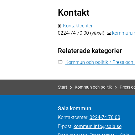
Kontakt
Kontaktcenter
0224-74 70 00 (växel)
kommun.in
Relaterade kategorier
Kommun och politik / Press och 
Start
Kommun och politik
Press o
Sala kommun
Kontaktcenter:
0224-74 70 00
E-post:
kommun.info@sala.se