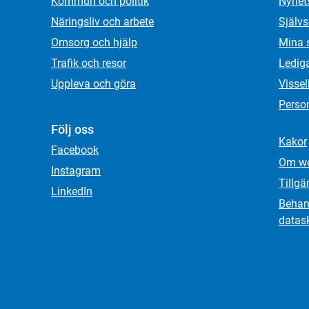
Kommun och politik
Nyhet
Näringsliv och arbete
Självs
Omsorg och hjälp
Mina 
Trafik och resor
Ledig
Uppleva och göra
Visse
Person
Följ oss
Kakor
Facebook
Om we
Instagram
Tillgä
LinkedIn
Behand
datas