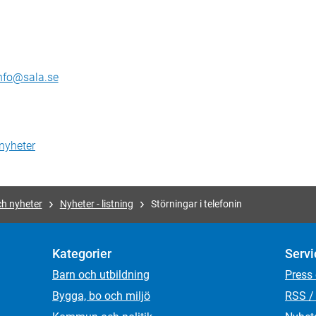
fo@sala.se
nyheter
ch nyheter
Nyheter - listning
Störningar i telefonin
Kategorier
Servi
Barn och utbildning
Press
Bygga, bo och miljö
RSS /