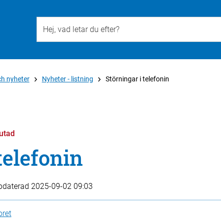
Till övergripande innehåll för webbplatsen
ch nyheter
Nyheter - listning
Störningar i telefonin
lutad
telefonin
pdaterad
2025-09-02 09:03
oret