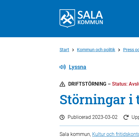
Start
Kommun och politik
Press o
Lyssna
DRIFTSTÖRNING
–
Status: Avs
Störningar i 
Publicerad
2023-03-02
Up
Sala kommun,
Kultur och fritidskont