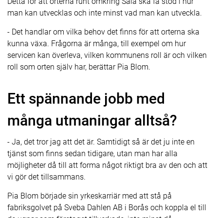
Detta för att orterna runt omkring Sala ska få stöd i hur
man kan utvecklas och inte minst vad man kan utveckla.
- Det handlar om vilka behov det finns för att orterna ska
kunna växa. Frågorna är många, till exempel om hur
servicen kan överleva, vilken kommunens roll är och vilken
roll som orten själv har, berättar Pia Blom.
Ett spännande jobb med
många utmaningar alltså?
- Ja, det tror jag att det är. Samtidigt så är det ju inte en
tjänst som finns sedan tidigare, utan man har alla
möjligheter då till att forma något riktigt bra av den och att
vi gör det tillsammans.
Pia Blom började sin yrkeskarriär med att stå på
fabriksgolvet på Sveba Dahlen AB i Borås och koppla el till