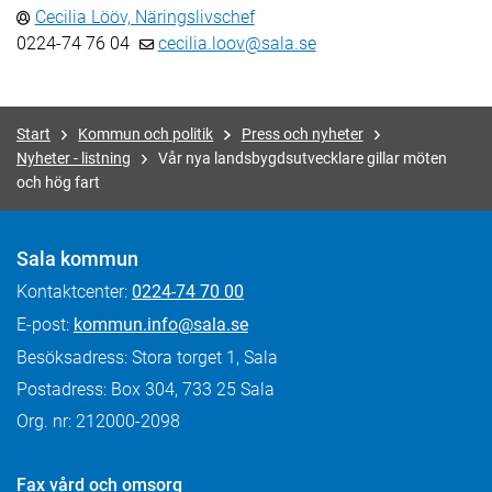
Cecilia Lööv, Näringslivschef
0224-74 76 04
cecilia.loov@sala.se
Start
Kommun och politik
Press och nyheter
Nyheter - listning
Vår nya landsbygdsutvecklare gillar möten
och hög fart
Sala kommun
Kontaktcenter:
0224-74 70 00
E-post:
kommun.info@sala.se
Besöksadress: Stora torget 1, Sala
Postadress: Box 304, 733 25 Sala
Org. nr: 212000-2098
Fax
vård och omsorg