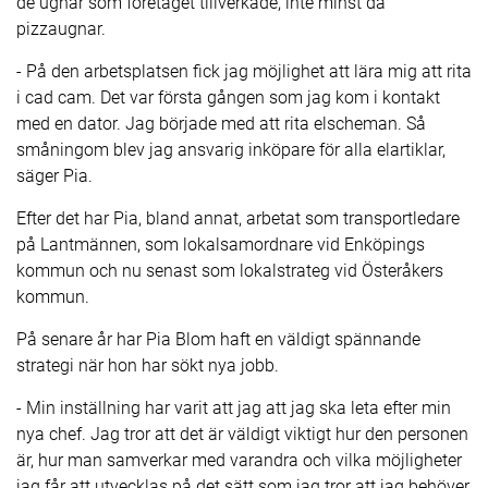
de ugnar som företaget tillverkade, inte minst då
pizzaugnar.
- På den arbetsplatsen fick jag möjlighet att lära mig att rita
i cad cam. Det var första gången som jag kom i kontakt
med en dator. Jag började med att rita elscheman. Så
småningom blev jag ansvarig inköpare för alla elartiklar,
säger Pia.
Efter det har Pia, bland annat, arbetat som transportledare
på Lantmännen, som lokalsamordnare vid Enköpings
kommun och nu senast som lokalstrateg vid Österåkers
kommun.
På senare år har Pia Blom haft en väldigt spännande
strategi när hon har sökt nya jobb.
- Min inställning har varit att jag att jag ska leta efter min
nya chef. Jag tror att det är väldigt viktigt hur den personen
är, hur man samverkar med varandra och vilka möjligheter
jag får att utvecklas på det sätt som jag tror att jag behöver