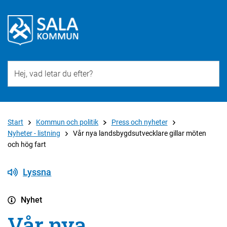
Till övergripande innehåll för webbplatsen
Start
Kommun och politik
Press och nyheter
Nyheter - listning
Vår nya landsbygdsutvecklare gillar möten
och hög fart
Lyssna
Nyhet
Vår nya