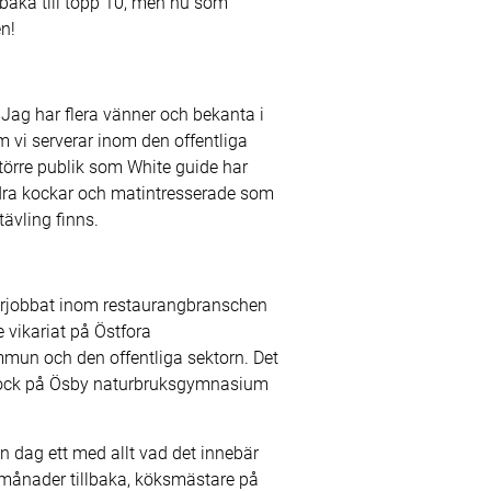
llbaka till topp 10, men nu som
en!
a! Jag har flera vänner och bekanta i
 vi serverar inom den offentliga
större publik som White guide har
andra kockar och matintresserade som
ävling finns.
mmarjobbat inom restaurangbranschen
 vikariat på Östfora
mun och den offentliga sektorn. Det
om kock på Ösby naturbruksgymnasium
 dag ett med allt vad det innebär
a månader tillbaka, köksmästare på