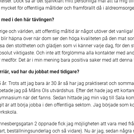
ser. Dock så är det självklart mitt personliga mål att ta mig ti
 mycket för offentliga måltider och framförallt då i äldreomsorg
ra med i den här tävlingen?
verige och världen, att offentlig måltid är något utöver det vanlig
blir häpna över när dom ser den höga kvaliteten på den mat som
visa den stoltheten och glädjen som vi känner varje dag, för den 
et absolut viktigaste. Och inte att förglömma alla kontakter med 
medför. Det är i min mening bara positiva saker med att denna t
rriär, vad har du jobbat med tidigare?
5 år. Trots att jag bara är 30 år så har jag praktiserat och so
tade jag på Måns Ols utvärdshus. Efter det hade jag ett kortare
nasium när det fanns. Sedan hittade jag min väg till Sala kom
agit är att börja jobba i den offentliga sektorn. Jag började s
yrkskola.
nesbergsgatan 2 öppnade fick jag möjligheten att vara med från
start, beställningsunderlag och så vidare). Nu är jag, sedan någr