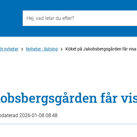
Till övergripande innehåll för webbplatsen
ch nyheter
Nyheter - listning
Köket på Jakobsbergsgården får visa
obsbergsgården får vis
pdaterad
2026-01-08 08:48