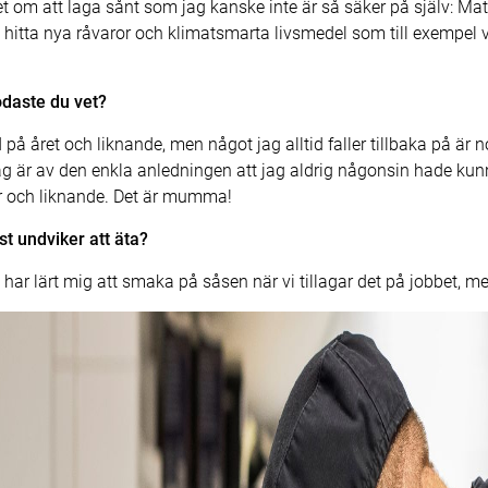
t om att laga sånt som jag kanske inte är så säker på själv: Mat
t hitta nya råvaror och klimatsmarta livsmedel som till exempel v
godaste du vet?
 på året och liknande, men något jag alltid faller tillbaka på är 
jag är av den enkla anledningen att jag aldrig någonsin hade ku
 och liknande. Det är mumma!
t undviker att äta?
 har lärt mig att smaka på såsen när vi tillagar det på jobbet, m