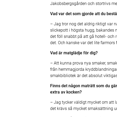
Jakobsbergsgården och stortrivs med
Vad var det som gjorde att du bestä
– Jag tror nog det aldrig riktigt var
slickepott i högsta hugg, bakandes m
det föll snabbt på att gå hotell- och 
det. Och kanske var det lite farmors f
Vad är matglädje för dig?
– Att kunna prova nya smaker, smakk
från hemmagjorda kryddblandningar ti
smakbibliotek är det absolut viktigas
Finns det någon maträtt som du gärna
extra av kocken?
– Jag tycker väldigt mycket om att l
det krävs så mycket smaksättning un