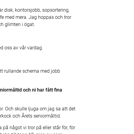
r disk, kontorsjobb, sopsortering,
affe med mera. Jag hoppas och tror
h glimten i ögat.
ed oss av vår vardag.
ett rullande schema med jobb
iormåltid och ni har fått fina
or. Och skulle ljuga om jag sa att det
orkock och Årets seniormåltid.
å något vi tror på eller står för, för