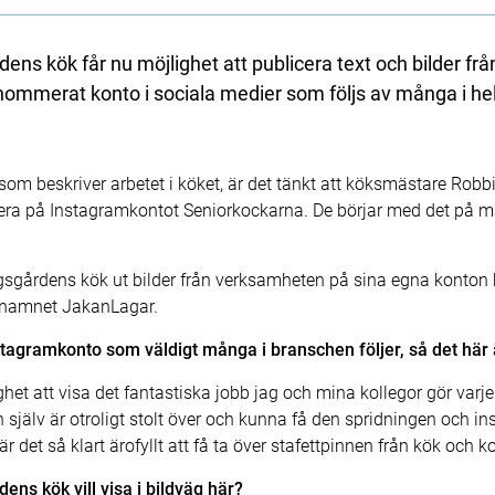
s kök får nu möjlighet att publicera text och bilder frå
enommerat konto i sociala medier som följs av många i h
 som beskriver arbetet i köket, är det tänkt att köksmästare Ro
era på Instagramkontot Seniorkockarna. De börjar med det på
rgsgårdens kök ut bilder från verksamheten på sina egna konto
r namnet JakanLagar.
stagramkonto som väldigt många i branschen följer, så det här ä
jlighet att visa det fantastiska jobb jag och mina kollegor gör va
själv är otroligt stolt över och kunna få den spridningen och 
är det så klart ärofyllt att få ta över stafettpinnen från kök och 
ns kök vill visa i bildväg här?