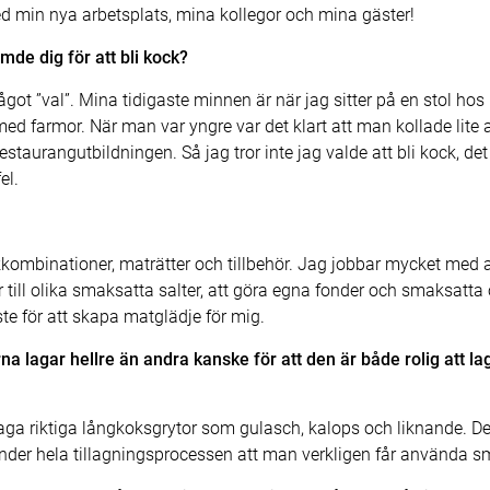
 min nya arbetsplats, mina kollegor och mina gäster!
mde dig för att bli kock?
 något ”val”. Mina tidigaste minnen är när jag sitter på en stol h
ed farmor. När man var yngre var det klart att man kollade lite 
restaurangutbildningen. Så jag tror inte jag valde att bli kock, de
el.
ombinationer, maträtter och tillbehör. Jag jobbar mycket med at
ll olika smaksatta salter, att göra egna fonder och smaksatta ol
te för att skapa matglädje för mig.
 lagar hellre än andra kanske för att den är både rolig att laga
aga riktiga långkoksgrytor som gulasch, kalops och liknande. Det 
der hela tillagningsprocessen att man verkligen får använda sm