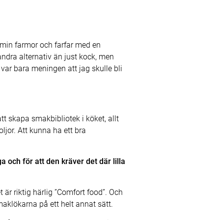
os min farmor och farfar med en
andra alternativ än just kock, men
t var bara meningen att jag skulle bli
t skapa smakbibliotek i köket, allt
jor. Att kunna ha ett bra
 och för att den kräver det där lilla
är riktig härlig ”Comfort food”. Och
aklökarna på ett helt annat sätt.