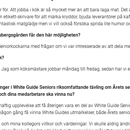
 för. Att jobba i kök är så mycket mer än att bara laga mat. Det ä
etikett-skrivare för att märka kryddor, bjuda leverantörer på k
ntastisk matglädje men vi vill också försöka sprida lite humor oc
sbergsgården får den här möjligheten?
l Seniorkockarna med frågan om vi var intresserade av att dela m
k?
a. Jag som köksmästare jobbar måndag till fredag, sedan har vi 
gånger i White Guide Seniors riksomfattande tävling om Årets sen
u och dina medarbetare ska vinna nu?
 häftig upplevelse att få återigen vara en del av White Guide Seni
tt någon gång få vinna White Guides utmärkelser, både Årets seni
och mina kollegors villkor och värderingar. Vi skulle aldrig ändra p