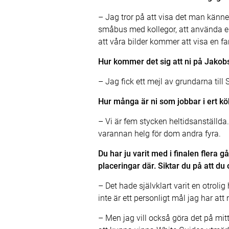
– Jag tror på att visa det man känner
småbus med kollegor, att använda en 
att våra bilder kommer att visa en fa
Hur kommer det sig att ni på Jakob
– Jag fick ett mejl av grundarna til
Hur många är ni som jobbar i ert kö
– Vi är fem stycken heltidsanställd
varannan helg för dom andra fyra.
Du har ju varit med i finalen flera 
placeringar där. Siktar du på att d
– Det hade självklart varit en otrolig
inte är ett personligt mål jag har a
– Men jag vill också göra det på mitt 