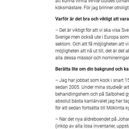
att kunna vinna White Guides utmärkel
köksmästare. För jag brinner otroligt
Varför är det bra och viktigt att va
– Det är viktigt för att vi ska visa S
Sverige men också ute i Europa som 
sektorn. Och att få möjligheten att 
möjligheten att nå ut till, det är d
alla dessa mässor och nomineringar 
Berätta lite om din bakgrund och ka
– Jag har jobbat som kock i snart 1
sedan 2005. Under mina studieår arbe
behandlingshem och på Salbohed gym
absolut bästa karriärvalet jag har t
för att sedan fortsätta till Möklinta k
– När det nya äldreboendet på Johan
(inköp av alla lösa inventarier, upp