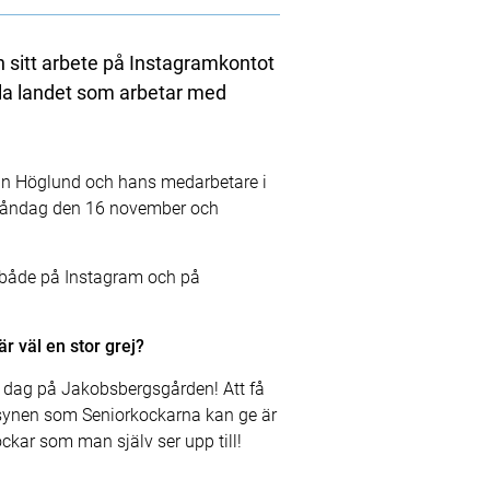
n sitt arbete på Instagramkontot
ela landet som arbetar med
bbin Höglund och hans medarbetare i
 måndag den 16 november och
n både på Instagram och på
r väl en stor grej?
rje dag på Jakobsbergsgården! Att få
insynen som Seniorkockarna kan ge är
kockar som man själv ser upp till!