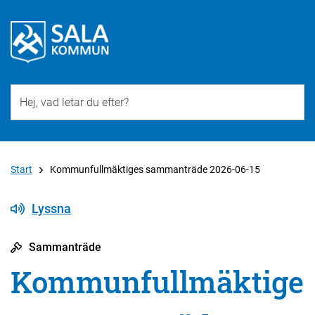
Till övergripande innehåll för webbplatsen
Start
Kommunfullmäktiges sammanträde 2026-06-15
Lyssna
Sammanträde
Kommunfullmäktige