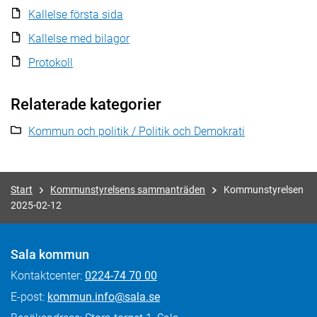
Kallelse första sida
Kallelse med bilagor
Protokoll
Relaterade kategorier
Kommun och politik / Politik och Demokrati
Start
Kommunstyrelsens sammanträden
Kommunstyrelsen
2025-02-12
Sala kommun
Kontaktcenter:
0224-74 70 00
E-post:
kommun.info@sala.se