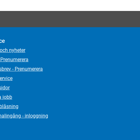
ce
 och nyheter
 Prenumerera
sbrev - Prenumerera
ervice
sidor
a jobb
lblåsning
alingång - inloggning