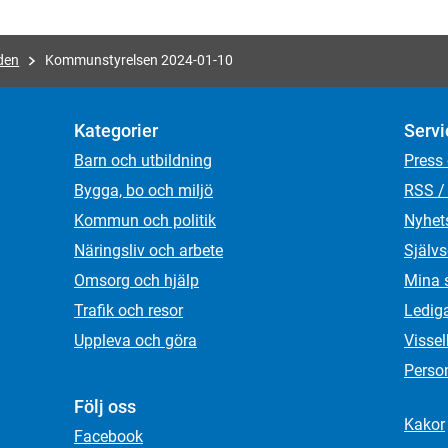
den
Kommunstyrelsen 2024-01-10
Kategorier
Servi
Barn och utbildning
Press
Bygga, bo och miljö
RSS /
Kommun och politik
Nyhet
Näringsliv och arbete
Självs
Omsorg och hjälp
Mina 
Trafik och resor
Ledig
Uppleva och göra
Visse
Person
Följ oss
Kakor
Facebook