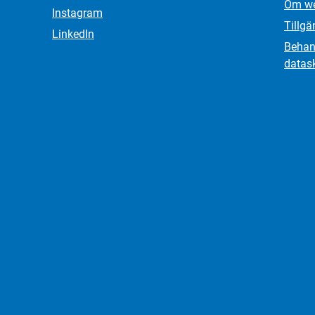
Om we
Instagram
Tillgä
LinkedIn
Behand
datas