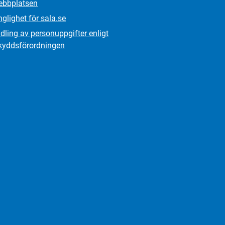
bbplatsen
nglighet för sala.se
ling av personuppgifter enligt
kydds­förordningen