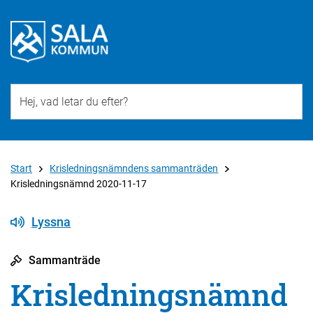
Till övergripande innehåll för webbplatsen
Start
Krisledningsnämndens sammanträden
Krisledningsnämnd 2020-11-17
Lyssna
Sammanträde
Krisledningsnämnd