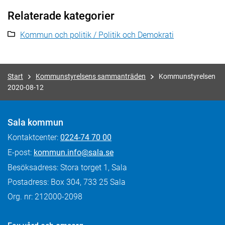
Relaterade kategorier
Kommun och politik / Politik och Demokrati
Start
Kommunstyrelsens sammanträden
Kommunstyrelsen
2020-08-12
Sala kommun
Kontaktcenter:
0224-74 70 00
E-post:
kommun.info@sala.se
Besöksadress: Stora torget 1, Sala
Postadress: Box 304, 733 25 Sala
Org. nr: 212000-2098