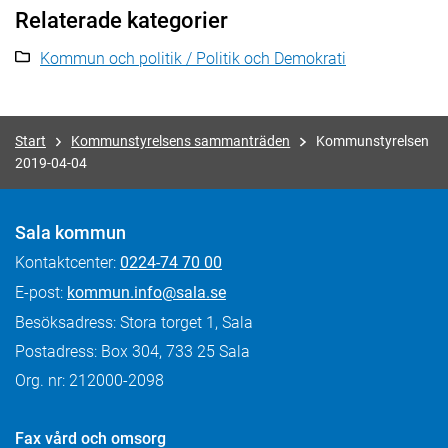
Relaterade kategorier
Kommun och politik / Politik och Demokrati
Start
Kommunstyrelsens sammanträden
Kommunstyrelsen
2019-04-04
Sala kommun
Kontaktcenter:
0224-74 70 00
E-post:
kommun.info@sala.se
Besöksadress: Stora torget 1, Sala
Postadress: Box 304, 733 25 Sala
Org. nr: 212000-2098
Fax
vård och omsorg