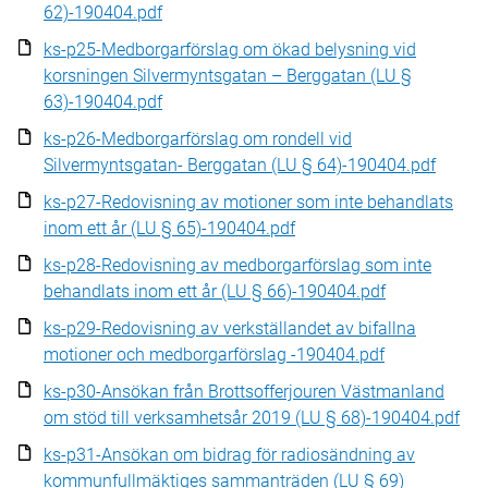
62)-190404.pdf
ks-p25-Medborgarförslag om ökad belysning vid
korsningen Silvermyntsgatan – Berggatan (LU §
63)-190404.pdf
ks-p26-Medborgarförslag om rondell vid
Silvermyntsgatan- Berggatan (LU § 64)-190404.pdf
ks-p27-Redovisning av motioner som inte behandlats
inom ett år (LU § 65)-190404.pdf
ks-p28-Redovisning av medborgarförslag som inte
behandlats inom ett år (LU § 66)-190404.pdf
ks-p29-Redovisning av verkställandet av bifallna
motioner och medborgarförslag -190404.pdf
ks-p30-Ansökan från Brottsofferjouren Västmanland
om stöd till verksamhetsår 2019 (LU § 68)-190404.pdf
ks-p31-Ansökan om bidrag för radiosändning av
kommunfullmäktiges sammanträden (LU § 69)