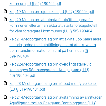
kommun (LU § 56)-190404.pdf
ks-p19-Motion om djurcirkus (LU § 57)-190404.pdf
ks-p20-Motion om att utreda förutsättningarna för
kommunen eller annan aktör att starta företagshotell
för våra företagare i kommunen (LU § 58)-190404
ks-p21-Medborgarförslag om att skylta upp Salas äldre
historia, ordna med utställningar samt att skriva om
dem i turistinformationen samt på hemsidan (§
59)-190404
ks-p22-Medborgarförslag om övergångsställe vid
korsningen Rådmansgatan – Kungsgatan (LU §
60)-190404.pdf
ks-p23-Medborgarförslag om förbud mot fyrverkerier
(LU § 61)-190404.pdf
ks-p24-Medborgarförslag om avstämning av smitvägen
Aguéligatan mellan Gruvgatan-Drottninggatan (LU §