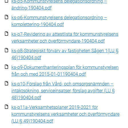
ks-p5-Kommunstyrelsens delegationsordning –
ändring-190404.pdf
ks-p6-Kommunstyrelsens delegationsordning –
komplettering-190404.pdf
ks-p7-Revidering av attestlista för kommunstyrelsens
verksamheter och överförmyndare-190404.pdf
ks-p8-Strategiskt förvärv av fastigheten Sågen 1(LU §
46)190404.pdf
ks-p9-Dokumenthanteringsplan för kommunstyrelsen
från och med 2015-01-01190404.pdf
ks-p10-Förslag från Vård- och omsorgsnämnden –
intäktsökning, serviceinsatser, förslag avgifter (LU §
48)190404.pdf
ks-p11a-Verksamhetsplaner 2019-2021 för
kommunstyrelsens verksamheter och överförmyndare
(LU § 49)190404.pdf