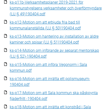
ks-p11b-Verksamhetsplaner 2019-2021 för
kommunstyrelsens verksamheter och överförmyndare
(LU § 49)190404.pdf
ks-p12-Motion om att erbjuda fria bad till
kommunalanställda (LU § 50)190404.pdf
ks-p13-Motion om hantering av installation av äldre
kaminer och spisar (LU § 51)190404.pdf
ks-p14-Motion om införande av separat mentorskap
(LU § 52)-190404.pdf
ks-p15-Motion om att införa Vegonorm i Sala
kommun.pdf
ks-p16-Motion om att inrätta ett polismuseum-
190404.pdf
ks-p17-Motion om att Sala kommun ska påskpynta
fjäderfritt -190404.pdf
ks-p18-Motion om att inrätta ett konstråd i Sala