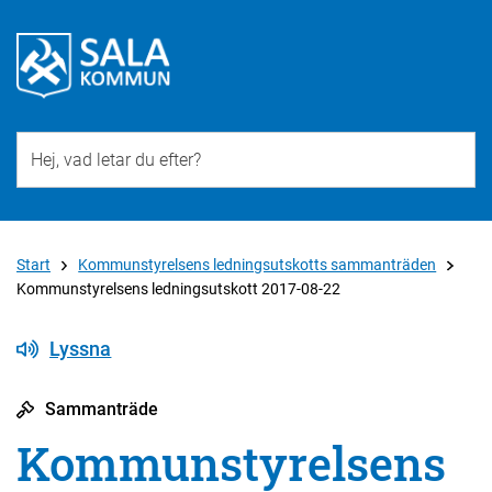
Till övergripande innehåll för webbplatsen
Start
Kommunstyrelsens ledningsutskotts sammanträden
Kommunstyrelsens ledningsutskott 2017-08-22
Lyssna
Sammanträde
Kommunstyrelsens