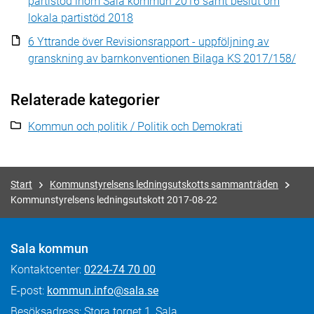
partistöd inom Sala kommun 2016 samt beslut om
lokala partistöd 2018
6 Yttrande över Revisionsrapport - uppföljning av
granskning av barnkonventionen Bilaga KS 2017/158/
Relaterade kategorier
Kommun och politik / Politik och Demokrati
Start
Kommunstyrelsens ledningsutskotts sammanträden
Kommunstyrelsens ledningsutskott 2017-08-22
Sala kommun
Kontaktcenter:
0224-74 70 00
E-post:
kommun.info@sala.se
Besöksadress: Stora torget 1, Sala