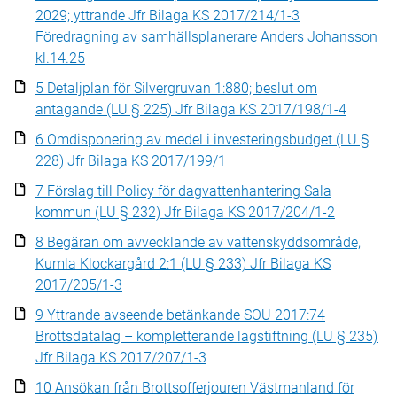
2029; yttrande Jfr Bilaga KS 2017/214/1-3
Föredragning av samhällsplanerare Anders Johansson
kl.14.25
5 Detaljplan för Silvergruvan 1:880; beslut om
antagande (LU § 225) Jfr Bilaga KS 2017/198/1-4
6 Omdisponering av medel i investeringsbudget (LU §
228) Jfr Bilaga KS 2017/199/1
7 Förslag till Policy för dagvattenhantering Sala
kommun (LU § 232) Jfr Bilaga KS 2017/204/1-2
8 Begäran om avvecklande av vattenskyddsområde,
Kumla Klockargård 2:1 (LU § 233) Jfr Bilaga KS
2017/205/1-3
9 Yttrande avseende betänkande SOU 2017:74
Brottsdatalag – kompletterande lagstiftning (LU § 235)
Jfr Bilaga KS 2017/207/1-3
10 Ansökan från Brottsofferjouren Västmanland för