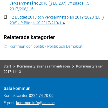
verksamhetsåret 2018 (§ LU 237) Jfr Bilaga KS
2017/208/1-5
12 Budget 2018 och verksamhetsplan 2019/2020 (LU §
236) Jfr Bilaga KS 2017/210/1-4
Relaterade kategorier
Kommun och politik / Politik och Demokrati
Start
Kommunstyrelsens sammanträden
Kommunstyrelsen
2017-11-13
Sala kommun
Kontaktcenter:
0224-74 70 00
E-post:
kommun.info@sala.se