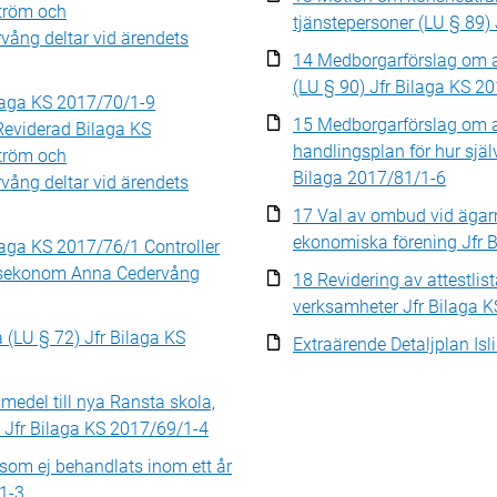
ström och
tjänstepersoner (LU § 89)
ång deltar vid ärendets
14 Medborgarförslag om at
(LU § 90) Jfr Bilaga KS 2
ilaga KS 2017/70/1-9
15 Medborgarförslag om 
Reviderad Bilaga KS
handlingsplan för hur sjä
ström och
Bilaga 2017/81/1-6
ång deltar vid ärendets
17 Val av ombud vid ägar
ekonomiska förening Jfr 
ilaga KS 2017/76/1 Controller
ngsekonom Anna Cedervång
18 Revidering av attestli
verksamheter Jfr Bilaga 
 (LU § 72) Jfr Bilaga KS
Extraärende Detaljplan Isl
edel till nya Ransta skola,
) Jfr Bilaga KS 2017/69/1-4
som ej behandlats inom ett år
/1-3