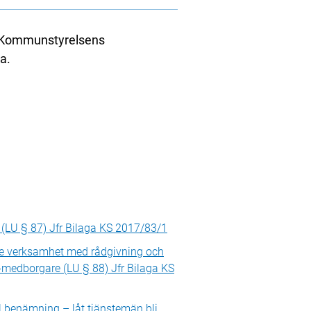
. Kommunstyrelsens
a.
(LU § 87) Jfr Bilaga KS 2017/83/1
 verksamhet med rådgivning och
U-medborgare (LU § 88) Jfr Bilaga KS
 benämning – låt tjänstemän bli