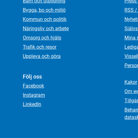
Barn och utbildning
Press
Bygga, bo och miljö
RSS /
Kommun och politik
Nyhet
Näringsliv och arbete
Självs
Omsorg och hjälp
Mina 
Trafik och resor
Ledig
Uppleva och göra
Visse
Person
Följ oss
Kakor
Facebook
Om we
Instagram
Tillgä
LinkedIn
Behand
datas