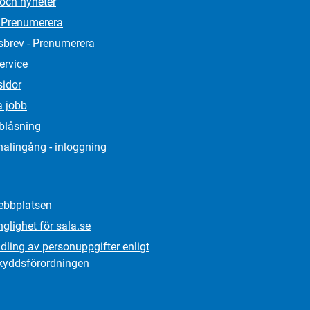
 och nyheter
 Prenumerera
sbrev - Prenumerera
ervice
sidor
a jobb
lblåsning
alingång - inloggning
bbplatsen
nglighet för sala.se
ling av personuppgifter enligt
kydds­förordningen