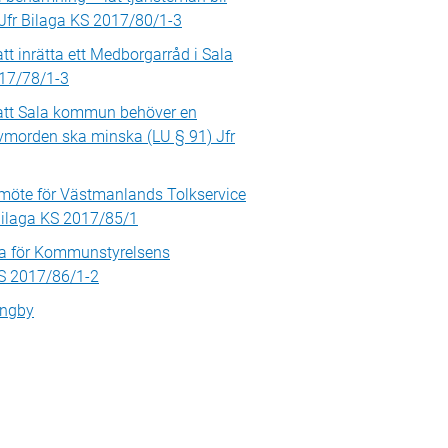
 Jfr Bilaga KS 2017/80/1-3
t inrätta ett Medborgarråd i Sala
017/78/1-3
att Sala kommun behöver en
lvmorden ska minska (LU § 91) Jfr
möte för Västmanlands Tolkservice
Bilaga KS 2017/85/1
sta för Kommunstyrelsens
KS 2017/86/1-2
ingby