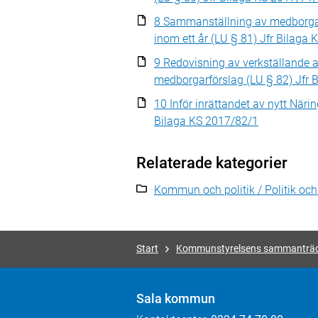
8 Sammanställning av medborgar
inom ett år (LU § 81) Jfr Bilaga
9 Redovisning av verkställande a
medborgarförslag (LU § 82) Jfr 
10 Inför inrättandet av nytt Närin
Bilaga KS 2017/82/1
Relaterade kategorier
Kommun och politik / Politik oc
Start
Kommunstyrelsens sammanträ
Sala kommun