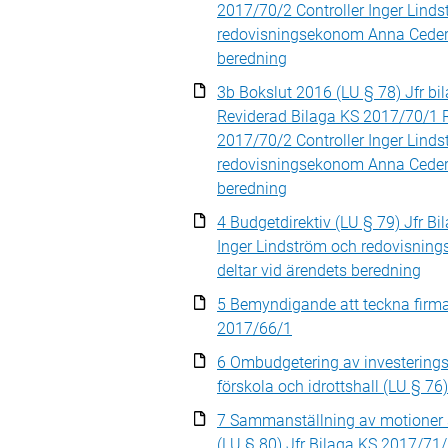
2017/70/2 Controller Inger Lind
redovisningsekonom Anna Cederv
beredning
3b Bokslut 2016 (LU § 78) Jfr b
Reviderad Bilaga KS 2017/70/1 
2017/70/2 Controller Inger Lind
redovisningsekonom Anna Cederv
beredning
4 Budgetdirektiv (LU § 79) Jfr B
Inger Lindström och redovisni
deltar vid ärendets beredning
5 Bemyndigande att teckna firma
2017/66/1
6 Ombudgetering av investeringsm
förskola och idrottshall (LU § 76
7 Sammanställning av motioner 
(LU § 80) Jfr Bilaga KS 2017/71