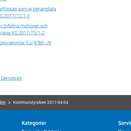
förslag som ej behandlats
 KS 2017/72/1-3
v bifallna motioner och
Bilaga KS 2017/73/1-2
gslivskontor (LU § 86) Jfr
h Demokrati
den
Kommunstyrelsen 2017-04-04
Kategorier
Servi