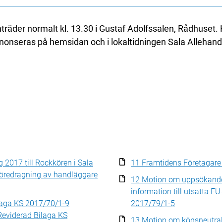
äder normalt kl. 13.30 i Gustaf Adolfssalen, Rådhuset
nseras på hemsidan och i lokaltidningen Sala Allehand
2017 till Rockkören i Sala
11 Framtidens Företagare 
Föredragning av handläggare
12 Motion om uppsökande
information till utsatta E
ilaga KS 2017/70/1-9
2017/79/1-5
Reviderad Bilaga KS
13 Motion om könsneutral