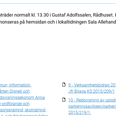
äder normalt kl. 13.30 i Gustaf Adolfssalen, Rådhuset
nseras på hemsidan och i lokaltidningen Sala Allehand
mun; information.
9 - Verksamhetsbidrag 201
rten Dignell och
Jfr Bilaga KS 2015/209/1
dovisningsekonom Anna
10 - Redovisning av uppd
e ordförande och
parkeringsavlösen/parkeri
omsorgsnämnd, skolnämnd,
2015/219/1.