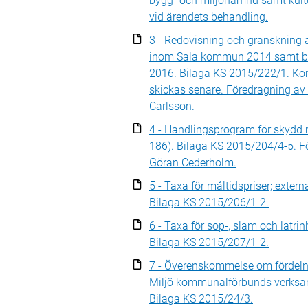
bygg- och miljönämnd samt kultu
vid ärendets behandling.
3 - Redovisning och granskning a
inom Sala kommun 2014 samt bes
2016. Bilaga KS 2015/222/1. Ko
skickas senare. Föredragning av
Carlsson.
4 - Handlingsprogram för skydd
186). Bilaga KS 2015/204/4-5. F
Göran Cederholm.
5 - Taxa för måltidspriser; extern
Bilaga KS 2015/206/1-2.
6 - Taxa för sop-, slam och latri
Bilaga KS 2015/207/1-2.
7 - Överenskommelse om fördeln
Miljö kommunalförbunds verksam
Bilaga KS 2015/24/3.