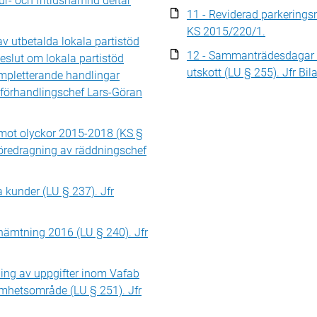
r- och fritidsnämnd deltar
11 - Reviderad parkerings
KS 2015/220/1.
v utbetalda lokala partistöd
12 - Sammanträdesdagar 
lut om lokala partistöd
utskott (LU § 255). Jfr Bi
mpletterande handlingar
 förhandlingschef Lars-Göran
 mot olyckor 2015-2018 (KS §
öredragning av räddningschef
a kunder (LU § 237). Jfr
nhämtning 2016 (LU § 240). Jfr
ing av uppgifter inom Vafab
hetsområde (LU § 251). Jfr