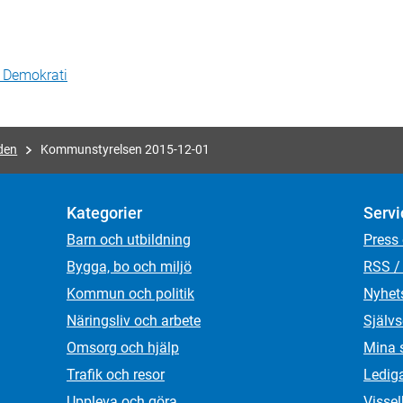
h Demokrati
den
Kommunstyrelsen 2015-12-01
Kategorier
Servi
Barn och utbildning
Press
Bygga, bo och miljö
RSS /
Kommun och politik
Nyhet
Näringsliv och arbete
Självs
Omsorg och hjälp
Mina 
Trafik och resor
Ledig
Uppleva och göra
Visse