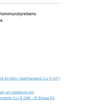
. Kommunstyrelsens
a.
6 till Arkiv Västmanland (LU § 241)
rag om utredning om
ngsköp (LU § 248). Jfr Bilaga KS