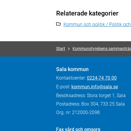
Relaterade kategorier
Kommun och politik / Politik oc
Start
Kommunstyrelsens sammanträ
Sala kommun
Kontaktcenter:
0224-74 70 00
E-post:
kommun.info@sala.se
Besöksadress: Stora torget 1, Sala
Postadress: Box 304, 733 25 Sala
Org. nr: 212000-2098
Fax
vård och omsorg