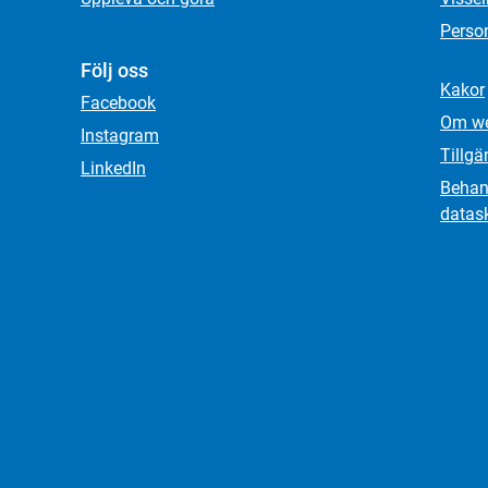
Person
Följ oss
Kakor
Facebook
Om we
Instagram
Tillgä
LinkedIn
Behand
datas