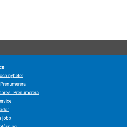
ce
 och nyheter
 Prenumerera
sbrev - Prenumerera
ervice
sidor
a jobb
lblåsning