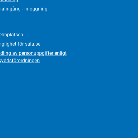
alingång - inloggning
bbplatsen
nglighet för sala.se
ling av personuppgifter enligt
kydds­förordningen