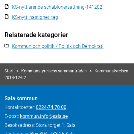
KS-nytt arende schablonersattning-141202
KS-nytt_hastighet_tag
Relaterade kategorier
Kommun och politik / Politik och Demokrati
Start
Kommunstyrelsens sammanträden
Kommunstyrelsen
2014-12-02
Sala kommun
Kontaktcenter:
0224-74 70 00
E-post:
kommun.info@sala.se
Besöksadress: Stora torget 1, Sala
Postadress: Box 304, 733 25 Sala