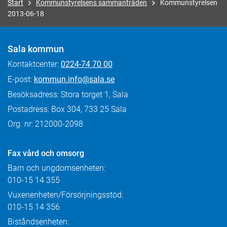
Start
Kommunstyrelsens sammanträden
Kommunstyrelsen
2013-06-18
Sala kommun
Kontaktcenter:
0224-74 70 00
E-post:
kommun.info@sala.se
Besöksadress: Stora torget 1, Sala
Postadress: Box 304, 733 25 Sala
Org. nr: 212000-2098
Fax
vård och omsorg
Barn och ungdomsenheten:
010-15 14 355
Vuxenenheten/Försörjningsstöd:
010-15 14 356
Biståndsenheten: