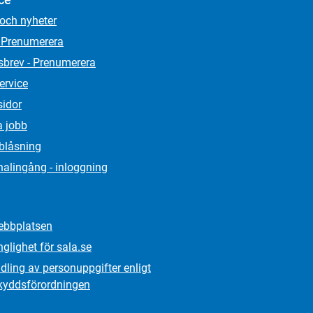
 och nyheter
 Prenumerera
sbrev - Prenumerera
ervice
sidor
a jobb
lblåsning
alingång - inloggning
bbplatsen
nglighet för sala.se
ling av personuppgifter enligt
kydds­förordningen