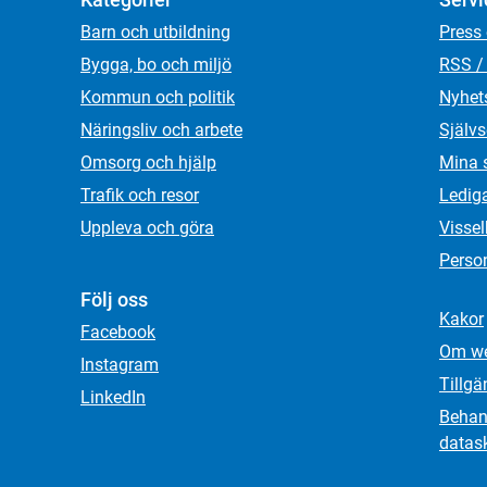
Barn och utbildning
Press
Bygga, bo och miljö
RSS /
Kommun och politik
Nyhet
Näringsliv och arbete
Självs
Omsorg och hjälp
Mina 
Trafik och resor
Ledig
Uppleva och göra
Visse
Person
Följ oss
Kakor
Facebook
Om we
Instagram
Tillgä
LinkedIn
Behand
datas