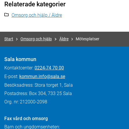
Relaterade kategorier
Omsorg och hjälp / Äldre
Start
Omsorg och hjälp
Äldre
Mötesplatser
Sala kommun
Kontaktcenter:
0224-74 70 00
E-post:
kommun.info@sala.se
Besöksadress: Stora torget 1, Sala
Postadress: Box 304, 733 25 Sala
Org. nr: 212000-2098
Fax
vård och omsorg
Barn och ungdomsenheten: