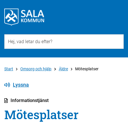
Till övergripande innehåll för webbplatsen
Start
Omsorg och hjälp
Äldre
Mötesplatser
Lyssna
Informationstjänst
Mötesplatser