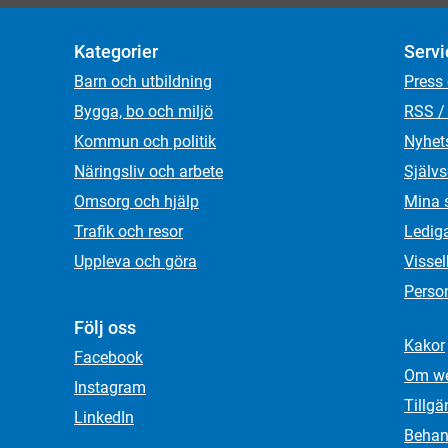
Kategorier
Servi
Barn och utbildning
Press
Bygga, bo och miljö
RSS /
Kommun och politik
Nyhet
Näringsliv och arbete
Självs
Omsorg och hjälp
Mina 
Trafik och resor
Ledig
Uppleva och göra
Visse
Person
Följ oss
Kakor
Facebook
Om we
Instagram
Tillgä
LinkedIn
Behand