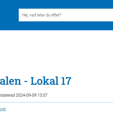
Till övergripande innehåll för webbplatsen
len - Lokal 17
pdaterad
2024-09-09 13:37
oret