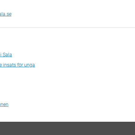
ala.se
i Sala
e insats för unga
unen