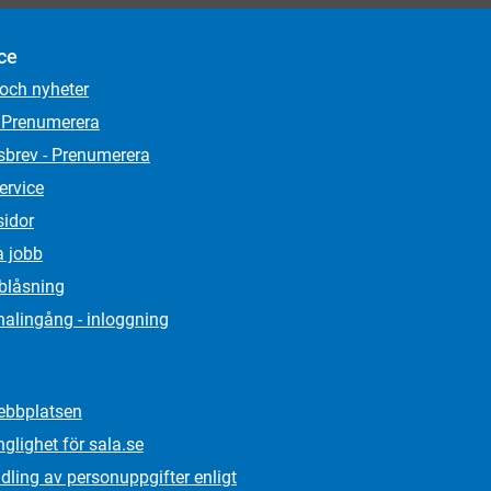
ce
 och nyheter
 Prenumerera
sbrev - Prenumerera
ervice
sidor
a jobb
lblåsning
alingång - inloggning
bbplatsen
nglighet för sala.se
ling av personuppgifter enligt