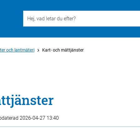
Till övergripande innehåll för webbplatsen
ter och lantmäteri
Kart- och mättjänster
ttjänster
pdaterad
2026-04-27 13:40