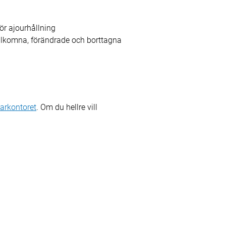
för ajourhållning
llkomna, förändrade och borttagna
arkontoret
. Om du hellre vill