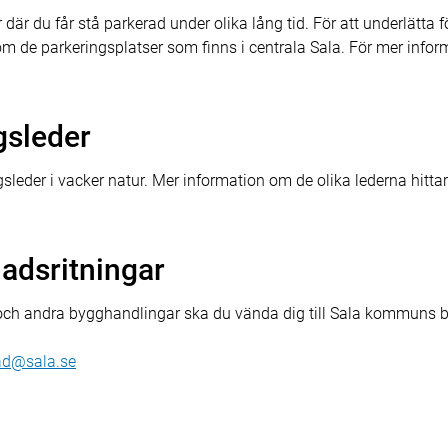
där du får stå parkerad under olika lång tid. För att underlätta fö
om de parkeringsplatser som finns i centrala Sala. För mer infor
gsleder
leder i vacker natur. Mer information om de olika lederna hittar
adsritningar
 och andra bygghandlingar ska du vända dig till Sala kommuns 
ad@sala.se