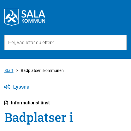
Till övergripande innehåll för webbplatsen
Start
Badplatser i kommunen
Lyssna
Informationstjänst
Badplatser i