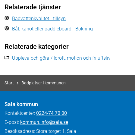
Relaterade tjänster
Badvattenkvalitet - tillsyn
Båt, kanot eller paddleboard - Bokning
Relaterade kategorier
Uppleva och göra / Idrott, motion och friluftsliv
Start
Badplatser i kommunen
Sala kommun
Kontaktcenter:
0224-74 70 00
E-post:
kommun.info@sala.se
Besöksadress: Stora torget 1, Sala