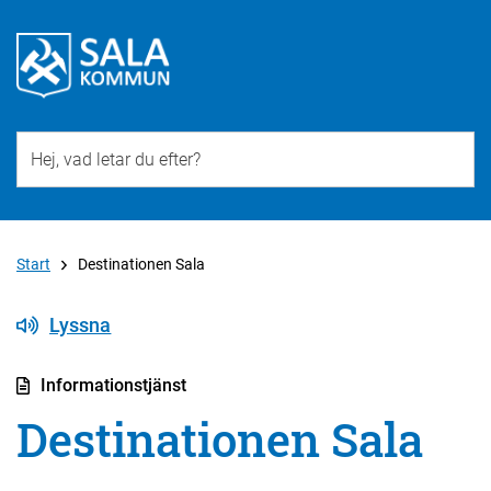
Till övergripande innehåll för webbplatsen
Start
Destinationen Sala
Lyssna
Informationstjänst
Destinationen Sala