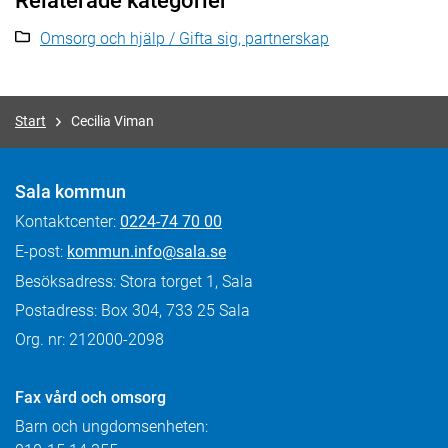
Relaterade kategorier
Omsorg och hjälp / Gifta sig, partnerskap
Start
Cecilia Viman
Sala kommun
Kontaktcenter:
0224-74 70 00
E-post:
kommun.info@sala.se
Besöksadress: Stora torget 1, Sala
Postadress: Box 304, 733 25 Sala
Org. nr: 212000-2098
Fax
vård och omsorg
Barn och ungdomsenheten: