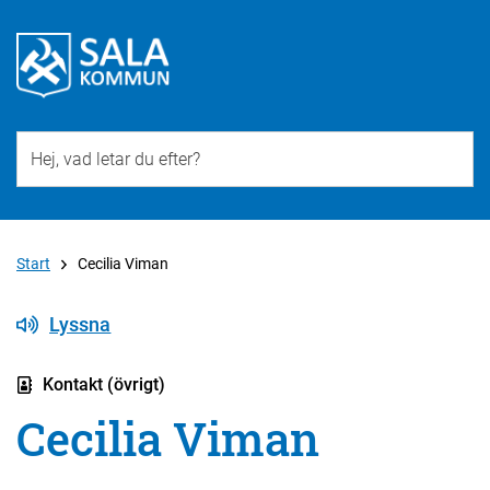
Till övergripande innehåll för webbplatsen
Start
Cecilia Viman
Lyssna
Kontakt (övrigt)
Cecilia Viman