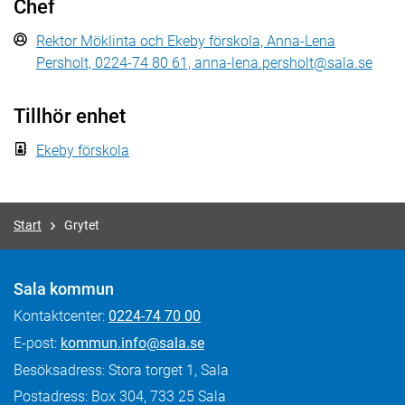
Chef
Rektor Möklinta och Ekeby förskola, Anna-Lena
Persholt, 0224-74 80 61, anna-lena.persholt@sala.se
Tillhör enhet
Ekeby förskola
Start
Grytet
Sala kommun
Kontaktcenter:
0224-74 70 00
E-post:
kommun.info@sala.se
Besöksadress: Stora torget 1, Sala
Postadress: Box 304, 733 25 Sala