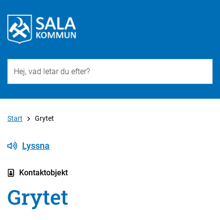
Till övergripande innehåll för webbplatsen
Start
Grytet
Lyssna
Kontaktobjekt
Grytet