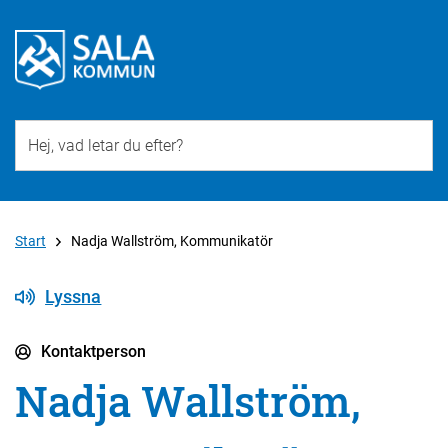
Till övergripande innehåll för webbplatsen
Start
Nadja Wallström, Kommunikatör
Lyssna
Kontaktperson
Nadja Wallström,