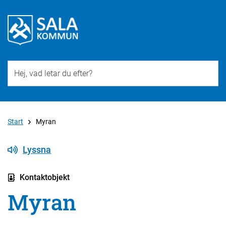
Till övergripande innehåll för webbplatsen
Start
Myran
Lyssna
Kontaktobjekt
Myran