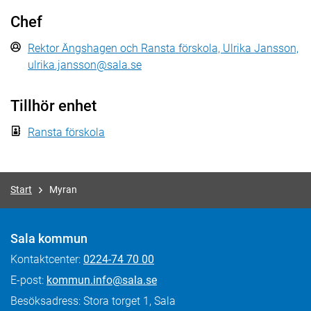
Chef
Rektor Ängshagen och Ransta förskola, Ulrika Jansson,
ulrika.jansson@sala.se
Tillhör enhet
Ransta förskola
Start
Myran
Sala kommun
Kontaktcenter:
0224-74 70 00
E-post:
kommun.info@sala.se
Besöksadress: Stora torget 1, Sala