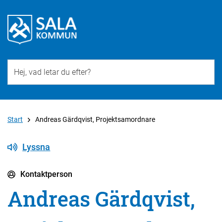
Till övergripande innehåll för webbplatsen
Start
Andreas Gärdqvist, Projektsamordnare
Lyssna
Kontaktperson
Andreas Gärdqvist,